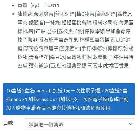
重量（kg）：0.011
凍檸茶|茉莉綠茶|普洱烤煙|柚C冰茶|烏龍烤煙|荔枝冰
萃茶|鐵觀音|一抹綠|輕輕蜜桃烏龍|繽紛水果茶|莓果蛋
糕|根啤|芒果|荔枝|荔枝黑加侖|檸檬薄荷|黑加侖青檸|
榛子咖啡|番石榴草莓奇異果|檸檬藍莓蛋榚|西瓜泡泡
糖|草莓樹莓車厘子|芒果西柚|手打檸檬冰|檸檬可樂|楊
桃冰|清香桂花|綠豆冰|草莓冰淇淋|菠蘿椰子|牛油果哈
密瓜|薄荷微涼|西瓜冰|經典雪碧|葡萄冰|柑橘百香果
【限
10盒送1盒送nano x1 (加送1支一次性電子煙)/ 20盒送3盒
定
送nano x1 加送classic x1 (加送1支一次性電子煙)系統自動
優
加入購物車,此產品不能與其他折扣優惠同時使用.
惠
(買
口味
10