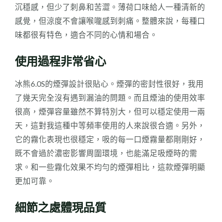
次
沉穩感，但少了刺鼻和苦澀。薄荷口味給人一種清新的
性
感覺，但涼度不會讓喉嚨感到刺痛。整體來說，每種口
電
味都很有特色，適合不同的心情和場合。
子
煙)】
使用過程非常省心
Zgar
冰熊6.0S的煙彈設計很貼心。煙彈的密封性很好，我用
ztyle
了幾天完全沒有遇到漏油的問題。而且煙油的使用效率
冰
很高，煙彈容量雖然不算特別大，但可以穩定使用一兩
熊
天，這對我這種中等頻率使用的人來說很合適。另外，
6.0S
它的霧化表現也很穩定，吸的每一口煙霧量都剛剛好，
煙
既不會過於濃密影響周圍環境，也能滿足吸煙時的需
彈
求。和一些霧化效果不均勻的煙彈相比，這款煙彈明顯
3ML
更加可靠。
3%
600
細節之處體現品質
口