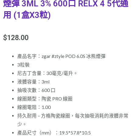
煙彈 3ML 3% 600口 RELX 4 5代通
用 (1盒X3粒)
$
128.00
產品名字：zgar #ztyle POD 6.0S 冰熊煙彈
3粒裝
尼古丁含量：30毫克/毫升。
液體容量：3ml
抽吸次數：600 口
線圈類型：陶瓷 PRO 線圈
線圈電阻：1.00
持久耐用 – 方格陶瓷線圈，每次抽吸消耗的液體非常
少。
產品尺寸（mm）：19.5*57.8*10.5