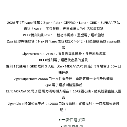
2026 年 7月 vape 推薦：Zgar、Relx、GiPPRO、Lana、GRID、ELFBAR 正品
直送！VAPE：不只替煙，更是成年人的生活態度符號
RELX悅刻幻影Pro：三檔功率調節，重塑電子煙新體驗
Zgar 迷你桿機登場：Nex 與 Nano 兼容 RELX 4-6 代，打造便捷高效 vaping 體
驗
Gippro Neo 800 ZERO：零負擔霧化體驗，多元風味盡享
RELX悅刻電子煙歷代產品的差異
悅刻 1 代通用！GRID 煙彈 3 入組（Relx MEGA VAPE 同廠）3% 尼古丁 50 + 口
味任選
Zgar Supernova 20000 口一次性電子煙：重新定義一次性吸飲體驗
Zgar 電子煙系列精選推薦
ELFBAR RAYA S1 電子煙 電力滿格懶人福音！16 味隨心抽，勁爽體驗直達天靈
蓋
Zgar Glo-x 換彈式電子煙：12000 口超長續航 + 買贈福利，一口解鎖極致體
驗！
• 一次性電子煙
• 煙彈霧化彈