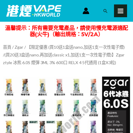
跳
MAI
搜
至
MEN
尋
主
溫馨提示：所有需要充電產品，請使用慢充電源適配
要
器(火牛)（輸出規格：5V/2A）
內
容
首頁
/
Zgar
/ 【限定優惠 (買10送1盒送nano,加送1支一次性電子煙)
/(買20送3盒送nano,再加送classic x1,加送1支一次性電子煙)】Zgar
ztyle 冰熊 6.0S 煙彈 3ML 3% 600口 RELX 4 5代通用 (1盒X3粒)