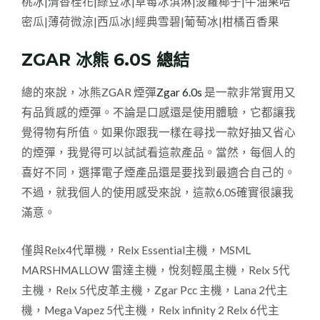
桃冰|清香桂花|綠豆冰|草莓冰淇淋|菠蘿椰子|牛油果哈
密瓜|薄荷微涼|西瓜冰|經典雪碧|葡萄冰|柑橘百香果
ZGAR 冰熊 6.0S 總結
總的來說，冰熊ZGAR 煙彈
Zgar 6.0s
是一款非常實用又
有品質感的煙彈。不論是口感還是使用體驗，它都讓我
覺得物有所值。如果你跟我一樣在尋找一款好抽又省心
的煙彈，我覺得可以試試看這款產品。當然，每個人的
喜好不同，選擇電子煙產品還是要找到最適合自己的。
不過，就我個人的使用感受來說，這款6.0S確實很讓我
滿意。
僅與Relx4代單機，Relx Essential主機，MSML
MARSHMALLOW 雷達主機，悅刻輕風主機，Relx 5代
主機，Relx 5代皮革主機，Zgar Pcc 主機，Lana 2代主
機，Mega Vapez 5代主機，Relx infinity 2 Relx 6代主