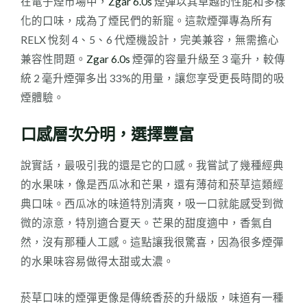
在電子煙市場中，
Zgar 6.0s
煙彈以其卓越的性能和多樣
20
化的口味，成為了煙民們的新寵。這款煙彈專為所有
送
RELX 悅刻 4、5、6 代煙機設計，完美兼容，無需擔心
3
兼容性問題。
Zgar 6.0s
煙彈的容量升級至 3 毫升，較傳
盒
統 2 毫升煙彈多出 33%的用量，讓您享受更長時間的吸
送
煙體驗。
nano,
再
口感層次分明，選擇豐富
加
送
說實話，最吸引我的還是它的口感。我嘗試了幾種經典
classic
的水果味，像是西瓜冰和芒果，還有薄荷和菸草這類經
x1,
典口味。西瓜冰的味道特別清爽，吸一口就能感受到微
加
微的涼意，特別適合夏天。芒果的甜度適中，香氣自
送
然，沒有那種人工感。這點讓我很驚喜，因為很多煙彈
1
的水果味容易做得太甜或太濃。
支
一
菸草口味的煙彈更像是傳統香菸的升級版，味道有一種