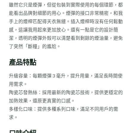
RELX
雖然它只是煙彈，但從包裝到實際使用的每個環節，都
4
能看出品牌對細節的用心。煙彈的接口非常精密，和我
5
手上的煙桿匹配得天衣無縫。插入煙桿時沒有任何鬆動
代
感，這讓我用起來更加放心。還有一點是它的設計簡
通
潔，透明的煙彈外殼可以清楚看到剩餘的煙油量，避免
用
了突然「斷糧」的尷尬。
(1
盒
產品特點
X3
粒)
升級容量：每顆煙彈 3 毫升，提升用量，滿足長時間使
數
用需求。
量
陶瓷芯發熱絲：採用最新的陶瓷芯技術，提供更穩定的
加熱效果，還原更真實的口感。
多樣化口味：提供多種系列口味，滿足不同用戶的需
求。