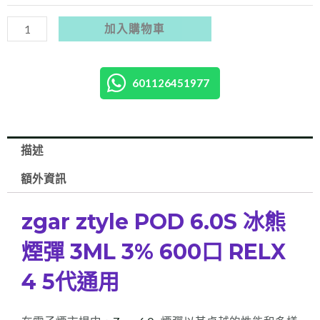
送
1
加入購物車
盒
送
nano,
601126451977
加
送
1
描述
支
額外資訊
一
次
zgar ztyle POD 6.0S 冰熊
性
電
煙彈 3ML 3% 600口 RELX
子
4 5代通用
煙)
/(買