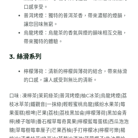
口感享受。
普洱烤煙：獨特的普洱茶香，帶來濃郁的煙韻，
讓您回味無窮。
烏龍烤煙：烏龍茶的香氣與煙的韻味相互交融，
帶來獨特的體驗。
3. 絲滑系列
檸檬薄荷：清新的檸檬與薄荷的結合，帶來絲滑
的口感，讓人感受到無比的清新。
口味 : 凍檸茶|茉莉綠茶|普洱烤煙|柚C冰茶|烏龍烤煙|荔
枝冰萃茶|鐵觀音|一抹綠|輕輕蜜桃烏龍|繽紛水果茶|莓
果蛋糕|根啤|芒果|荔枝|荔枝黑加侖|檸檬薄荷|黑加侖青
檸|榛子咖啡|番石榴草莓奇異果|檸檬藍莓蛋榚|西瓜泡泡
糖|草莓樹莓車厘子|芒果西柚|手打檸檬冰|檸檬可樂|楊