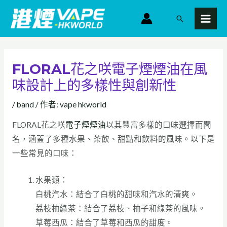
跳
MAI
搜
至
MEN
尋
主
要
內
FLORAL花之咲電子煙煙油在風
容
味設計上的多樣性與創新性
/
band
/ 作者:
vape hkworld
FLORAL花之咲
電子煙煙油
以其豐富多樣的口味選擇而聞
名，涵蓋了多種水果、茶飲、甜點和飲料的風味。以下是
一些常見的口味：
水果類：
白桃汽水：結合了白桃的甜味和汽水的清爽。
荔枝柚綠茶：結合了荔枝、柚子和綠茶的風味。
草莓西瓜：結合了草莓和西瓜的甜度。