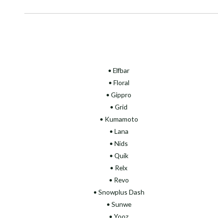
• Elfbar
• Floral
•
Gippro
• Grid
• Kumamoto
• Lana
• Nids
• Quik
• Relx
• Revo
• Snowplus Dash
• Sunwe
• Yooz