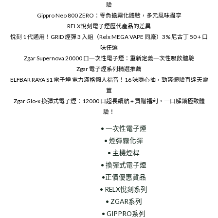
驗
Gippro Neo 800 ZERO：零負擔霧化體驗，多元風味盡享
RELX悅刻電子煙歷代產品的差異
悅刻 1 代通用！GRID 煙彈 3 入組（Relx MEGA VAPE 同廠）3% 尼古丁 50 + 口
味任選
Zgar Supernova 20000 口一次性電子煙：重新定義一次性吸飲體驗
Zgar 電子煙系列精選推薦
ELFBAR RAYA S1 電子煙 電力滿格懶人福音！16 味隨心抽，勁爽體驗直達天靈
蓋
Zgar Glo-x 換彈式電子煙：12000 口超長續航 + 買贈福利，一口解鎖極致體
驗！
• 一次性電子煙
• 煙彈霧化彈
• 主機煙桿
• 換彈式電子煙
•正價優惠貨品
• RELX悅刻系列
• ZGAR系列
• GIPPRO系列