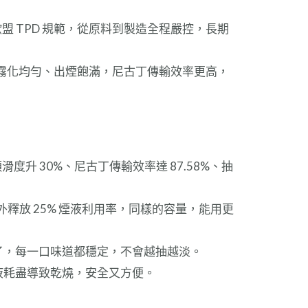
合歐盟 TPD 規範，從原料到製造全程嚴控，長期
題；霧化均勻、出煙飽滿，尼古丁傳輸效率更高，
升 30%、尼古丁傳輸效率達 87.58%、抽
釋放 25% 煙液利用率，同樣的容量，能用更
了，每一口味道都穩定，不會越抽越淡。
液耗盡導致乾燒，安全又方便。