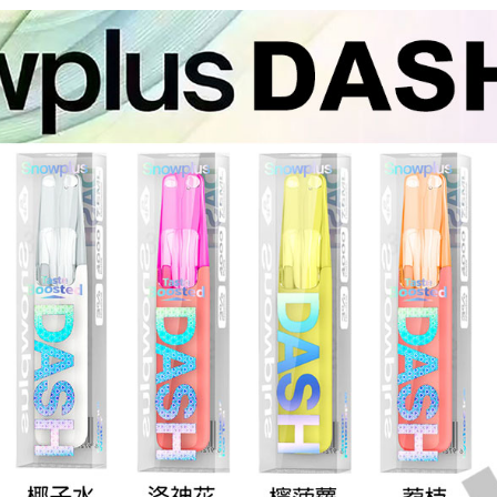
口|7.5ML|3%|530mAh
數
量