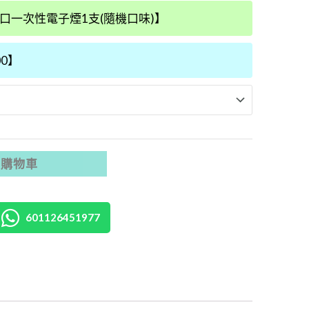
00口一次性電子煙1支(隨機口味)】
00】
入購物車
601126451977