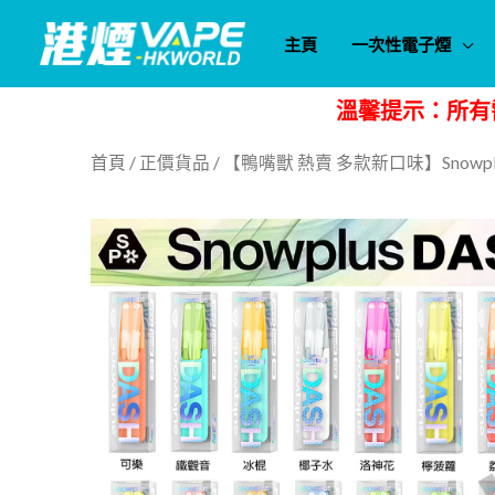
跳
主頁
一次性電子煙
至
主
溫馨提示：所有
要
內
首頁
/
正價貨品
/ 【鴨嘴獸 熱賣 多款新口味】Snowplus
容