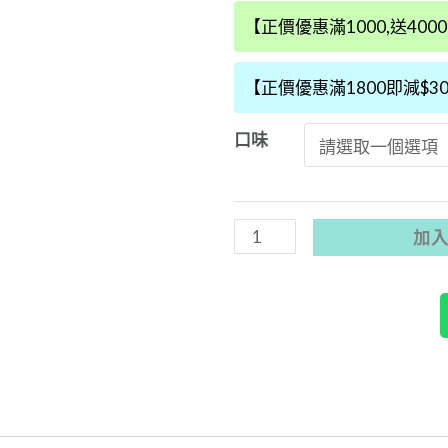
賣
【正價優惠滿1000,送40
多
款
【正價優惠滿1800即減$3
新
口味
口
味】
Snowplus
Dash
加
一
次
性
電
子
煙|4000