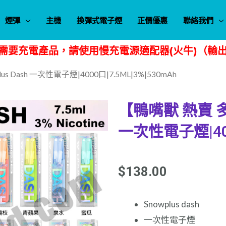
煙彈
主機
換彈式電子煙
正價優惠
聯絡我們
需要充電產品，請使用慢充電源適配器(火牛)（輸出規
 Dash 一次性電子煙|4000口|7.5ML|3%|530mAh
【鴨嘴獸 熱賣 多
一次性電子煙|400
$
138.00
Snowplus dash
一次性電子煙