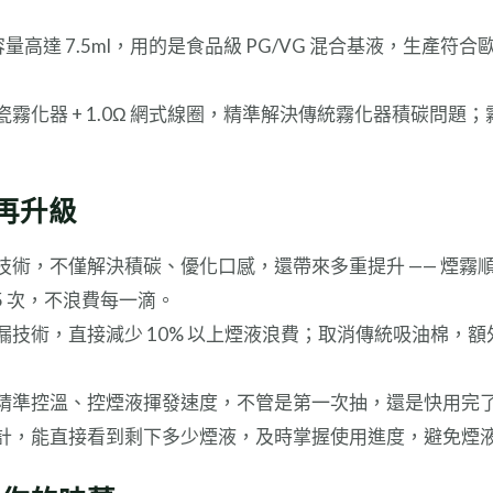
量高達 7.5ml，用的是食品級 PG/VG 混合基液，生產符
瓷霧化器 + 1.0Ω 網式線圈，精準解決傳統霧化器積碳問
再升級
術，不僅解決積碳、優化口感，還帶來多重提升 —— 煙霧順滑度
5 次，不浪費每一滴。
技術，直接減少 10% 以上煙液浪費；取消傳統吸油棉，額外
精準控溫、控煙液揮發速度，不管是第一次抽，還是快用完
計，能直接看到剩下多少煙液，及時掌握使用進度，避免煙