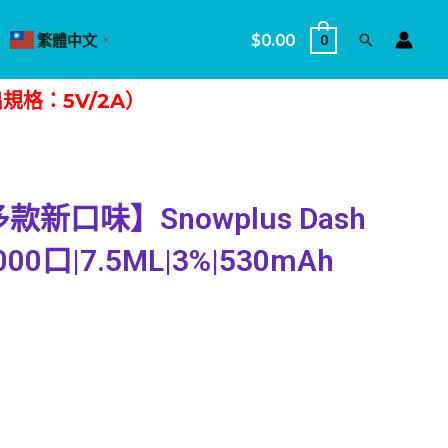
$
0.00
繁體中文
0
搜
▼
尋
格：5V/2A）
款新口味】Snowplus Dash
0口|7.5ML|3%|530mAh