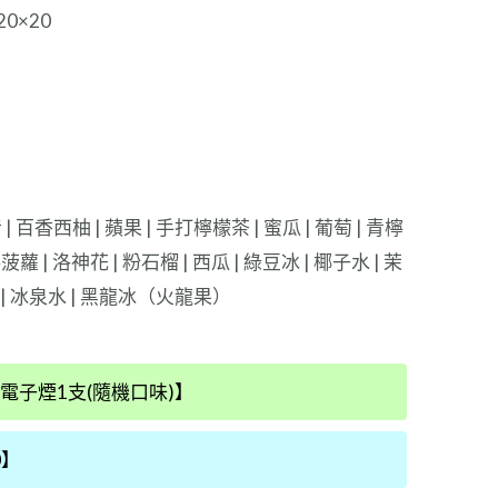
0×20
 百香西柚 | 蘋果 | 手打檸檬茶 | 蜜瓜 | 葡萄 | 青檸
 檸菠蘿 | 洛神花 | 粉石榴 | 西瓜 | 綠豆冰 | 椰子水 | 茉
果 | 冰泉水 | 黑龍冰（火龍果）
電子煙1支(隨機口味)】
0】