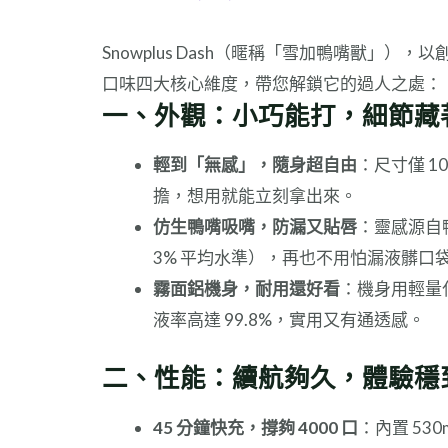
Snowplus Dash（暱稱「雪加鴨嘴獸
口味四大核心維度，帶您解鎖它的過人之處：
一、外觀：小巧能打，細節藏
輕到「無感」，隨身超自由
：尺寸僅 1
擔，想用就能立刻拿出來。
仿生鴨嘴吸嘴，防漏又貼唇
：靈感源自
3% 平均水準），再也不用怕漏液髒口
霧面鋁機身，耐用還好看
：機身用輕量
液率高達 99.8%，實用又有通透感。
二、性能：續航夠久，體驗穩
45 分鐘快充，撐夠 4000 口
：內置 53