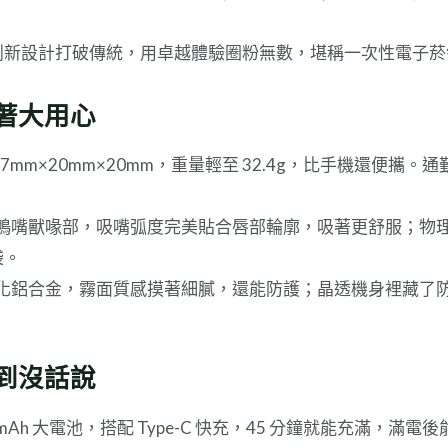
」），以創新設計打破傳統，用卓越體驗圈粉無數，堪稱一次性電
著大用心
07mm×20mm×20mm，重量輕至 32.4g，比手機還便
鴨嘴獸喙部，吸嘴弧度完美貼合唇部輪廓，吸著更舒服；物理結
袋。
化鋁合金，霧面質感摸著細膩，還能防護；晶透機身裡藏了
到沒話說
0mAh 大電池，搭配 Type-C 快充，45 分鐘就能充滿，滿