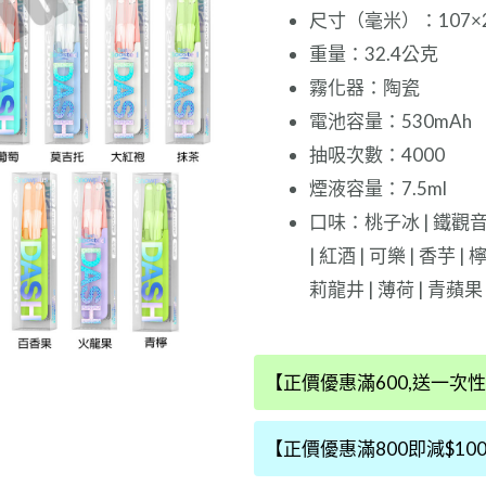
尺寸（毫米）：107×2
重量：32.4公克
霧化器：陶瓷
電池容量：530mAh
抽吸次數：4000
煙液容量：7.5ml
口味：桃子冰 | 鐵觀音 |
| 紅酒 | 可樂 | 香芋 |
莉龍井 | 薄荷 | 青蘋
【鴨
【正價優惠滿600,送一次性
嘴
獸
【正價優惠滿800即減$10
熱