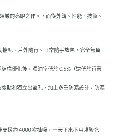
子菸領域的亮眼之作。下面從外觀、性能、技術、
攜。通勤揣兜、戶外隨行、日常隨手放包，完全無負
構優化後，漏油率低於 0.5%（遠低於行業
防塵貼和獨立出氣孔，加上多重防漏設計，防漏
電後能支援約 4000 次抽吸，一天下來不用頻繁充