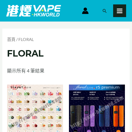
跳
MAI
搜
至
MEN
尋
主
要
依
最
內
新
首頁
/ FLORAL
項
容
目
FLORAL
排
序
顯示所有 4 筆結果