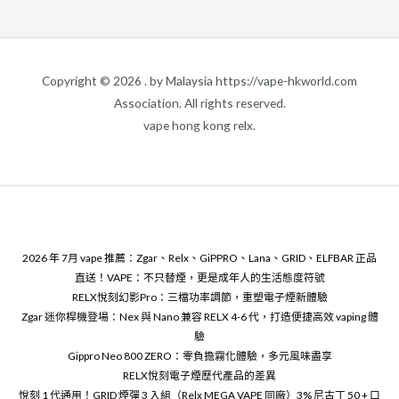
更
是
成
Copyright © 2026 . by Malaysia https://vape-hkworld.com
年
Association. All rights reserved.
人
vape hong kong relx.
的
生
活
態
2026 年 7月 vape 推薦：Zgar、Relx、GiPPRO、Lana、GRID、ELFBAR 正品
度
直送！VAPE：不只替煙，更是成年人的生活態度符號
符
RELX悅刻幻影Pro：三檔功率調節，重塑電子煙新體驗
號
Zgar 迷你桿機登場：Nex 與 Nano 兼容 RELX 4-6 代，打造便捷高效 vaping 體
驗
Gippro Neo 800 ZERO：零負擔霧化體驗，多元風味盡享
RELX悅刻電子煙歷代產品的差異
悅刻 1 代通用！GRID 煙彈 3 入組（Relx MEGA VAPE 同廠）3% 尼古丁 50 + 口