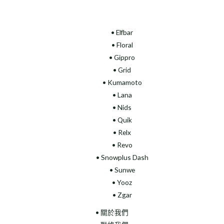
• Elfbar
• Floral
•
Gippro
• Grid
• Kumamoto
• Lana
• Nids
• Quik
• Relx
• Revo
• Snowplus Dash
• Sunwe
• Yooz
• Zgar
• 關於我們