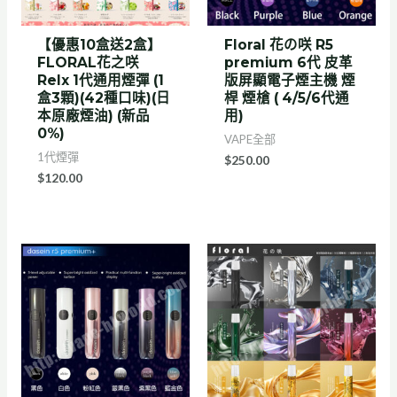
【優惠10盒送2盒】
Floral 花の咲 R5
FLORAL花之咲
premium 6代 皮革
Relx 1代通用煙彈 (1
版屏顯電子煙主機 煙
盒3顆)(42種口味)(日
桿 煙槍 ( 4/5/6代通
本原廠煙油) (新品
用)
0%)
VAPE全部
1代煙彈
$
250.00
$
120.00