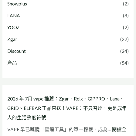
n
捷
Snowplus
(2)
a
高
LANA
(8)
、
效
YOOZ
(2)
G
v
Zgar
(22)
R
a
I
p
Discount
(24)
D
i
產品
(54)
、
n
E
g
L
體
F
驗
2026 年 7月 vape 推薦：Zgar、Relx、GiPPRO、Lana、
B
GRID、ELFBAR 正品直送！VAPE：不只替煙，更是成年
A
人的生活態度符號
R
VAPE 早已跳脫「替煙工具」的單一標籤，成為…
閱讀全
正