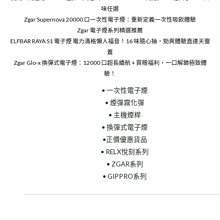
味任選
Zgar Supernova 20000 口一次性電子煙：重新定義一次性吸飲體驗
Zgar 電子煙系列精選推薦
ELFBAR RAYA S1 電子煙 電力滿格懶人福音！16 味隨心抽，勁爽體驗直達天靈
蓋
Zgar Glo-x 換彈式電子煙：12000 口超長續航 + 買贈福利，一口解鎖極致體
驗！
• 一次性電子煙
• 煙彈霧化彈
• 主機煙桿
• 換彈式電子煙
•正價優惠貨品
• RELX悅刻系列
• ZGAR系列
• GIPPRO系列