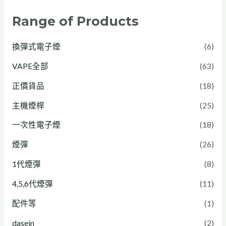
年
迷
r
悅
悅
Range of Products
7
你
o
刻
刻
月
桿
N
電
幻
換彈式電子煙
(6)
v
機
e
子
影
a
登
o
煙
P
VAPE全部
(63)
p
場
8
歷
r
正價貨品
(18)
e
：
0
代
o
主機煙桿
(25)
推
N
0
產
：
一次性電子煙
(18)
薦
e
Z
品
三
：
x
E
的
檔
煙彈
(26)
Z
與
R
差
功
1代煙彈
(8)
g
N
O
異
率
4,5,6代煙彈
(11)
a
a
：
調
配件等
(1)
r
n
零
節
、
o
負
，
dasein
(2)