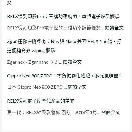
文
品
RELX悅刻幻影Pro：三檔功率調節，重塑電子煙新體驗
直
送
RELX悅刻幻影Pro電子煙的三檔功率調節優勢…
閱讀全文
！
Zgar 迷你桿機登場：Nex 與 Nano 兼容 RELX 4-6 代，打
V
造便捷高效 vaping 體驗
A
Zgar nex / Zgar nano 立即…
閱讀全文
P
E
Gippro Neo 800 ZERO：零負擔霧化體驗，多元風味盡享
：
日本 Gippro Neo 800 ZERO …
閱讀全文
不
只
RELX悅刻電子煙歷代產品的差異
替
第一代：RELX經典款發佈時間：2018年1月…
閱讀全文
煙
，