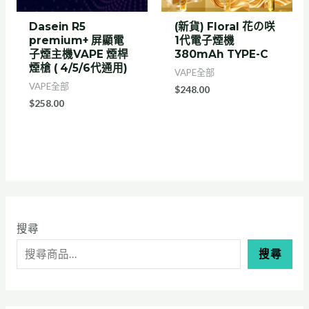
Dasein R5
(新貨) Floral 花の咲
premium+ 屏顯電
1代電子煙機
子煙主機VAPE 煙桿
380mAh TYPE-C
煙槍 ( 4/5/6代通用)
VAPE全部
VAPE全部
$
248.00
$
258.00
:
:
:
:
:
2
Z
G
R
R
搜尋
0
g
i
E
E
搜尋
2
a
p
L
L
6
r
p
X
X