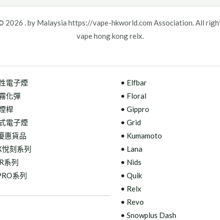
 2026 . by Malaysia https://vape-hkworld.com Association. All righ
vape hong kong relx.
次性電子煙
• Elfbar
彈霧化彈
• Floral
機煙桿
•
Gippro
彈式電子煙
• Grid
優惠貨品
• Kumamoto
LX悅刻系列
• Lana
AR系列
• Nids
PPRO系列
• Quik
• Relx
• Revo
• Snowplus Dash