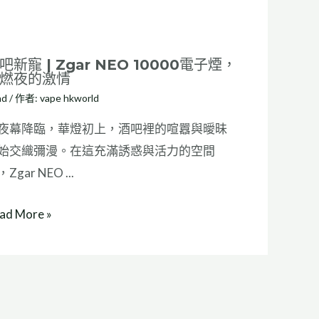
吧新寵 | Zgar NEO 10000電子煙，
燃夜的激情
nd
/ 作者:
vape hkworld
夜幕降臨，華燈初上，酒吧裡的喧囂與曖昧
始交織彌漫。在這充滿誘惑與活力的空間
Zgar NEO ...
ad More »