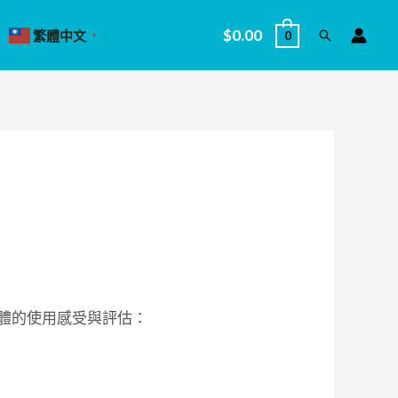
$
0.00
繁體中文
0
搜
▼
尋
體的使用感受與評估：