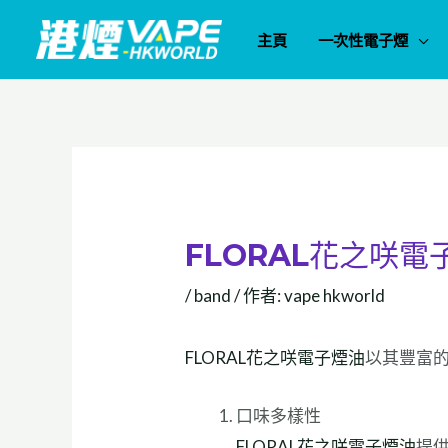
跳
主頁
一次性電子煙
至
主
要
內
容
FLORAL花之咲
/
band
/ 作者:
vape hkworld
FLORAL花之咲電子煙油
以其豐富
口味多樣性
FLORAL花之咲電子煙油
提