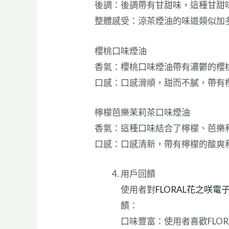
後調：後調帶有甘甜味，這種甘甜
整體感受：涼茶煙油的味道類似加
櫻桃口味煙油
香氣：櫻桃口味煙油帶有濃鬱的櫻
口感：口感滑順，甜而不膩，帶有
檸檬芭樂茉莉茶口味煙油
香氣：這種口味結合了檸檬、芭樂
口感：口感清新，帶有檸檬的酸爽
用戶回饋
使用者對
FLORAL花之咲電
饋：
口味豐富：使用者喜歡FLO