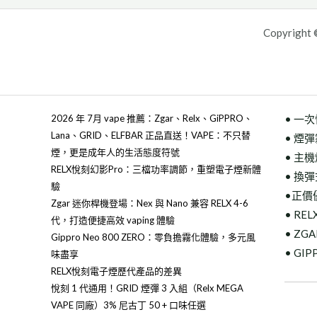
Copyright ©
2026 年 7月 vape 推薦：Zgar、Relx、GiPPRO、
• 一
Lana、GRID、ELFBAR 正品直送！VAPE：不只替
• 煙
煙，更是成年人的生活態度符號
• 主
RELX悅刻幻影Pro：三檔功率調節，重塑電子煙新體
• 換
驗
•正價
Zgar 迷你桿機登場：Nex 與 Nano 兼容 RELX 4-6
• RE
代，打造便捷高效 vaping 體驗
• ZG
Gippro Neo 800 ZERO：零負擔霧化體驗，多元風
• GI
味盡享
RELX悅刻電子煙歷代產品的差異
悅刻 1 代通用！GRID 煙彈 3 入組（Relx MEGA
VAPE 同廠）3% 尼古丁 50 + 口味任選