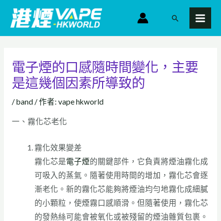
跳
MAI
搜
至
MEN
尋
主
要
內
電子煙的口感隨時間變化，主要
容
是這幾個因素所導致的
/
band
/ 作者:
vape hkworld
一、霧化芯老化
霧化效果變差
霧化芯是
電子煙
的關鍵部件，它負責將煙油霧化成
可吸入的蒸氣。隨著使用時間的增加，霧化芯會逐
漸老化。新的霧化芯能夠將煙油均勻地霧化成細膩
的小顆粒，使煙霧口感順滑。但隨著使用，霧化芯
的發熱絲可能會被氧化或被殘留的煙油雜質包裹。