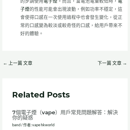
的步調使用
電子煙
。而且，當電池電量較低時，
電
子煙
的性能可能會出現波動，例如功率不穩定，這
會使得口感在一次使用過程中也會發生變化，從正
常的口感變為較淡或較奇怪的口感，給用戶帶來不
好的體驗。
←
上一篇 文章
下一篇 文章
→
Related Posts
7個電子煙（vape）用戶常見問題解答：解決
你的疑惑
band
/ 作者:
vape hkworld