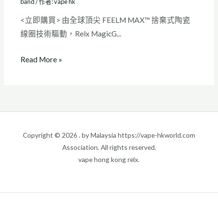
band
/ 作者:
vape hk
<立即購買> 由全球頂尖 FEELM MAX™ 捨棄式陶瓷
線圈技術驅動，Relx MagicG...
Read More »
Copyright © 2026 . by Malaysia https://vape-hkworld.com
Association. All rights reserved.
vape hong kong relx.