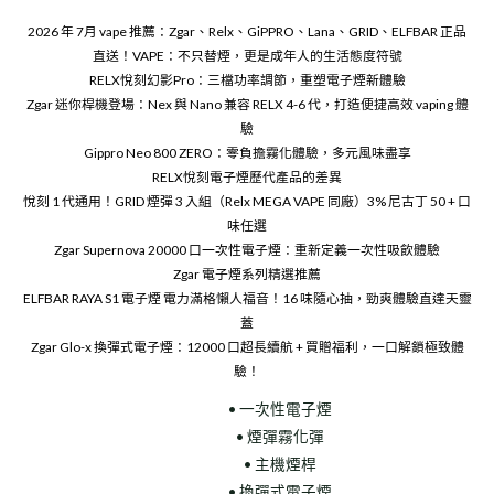
2026 年 7月 vape 推薦：Zgar、Relx、GiPPRO、Lana、GRID、ELFBAR 正品
直送！VAPE：不只替煙，更是成年人的生活態度符號
RELX悅刻幻影Pro：三檔功率調節，重塑電子煙新體驗
Zgar 迷你桿機登場：Nex 與 Nano 兼容 RELX 4-6 代，打造便捷高效 vaping 體
驗
Gippro Neo 800 ZERO：零負擔霧化體驗，多元風味盡享
RELX悅刻電子煙歷代產品的差異
悅刻 1 代通用！GRID 煙彈 3 入組（Relx MEGA VAPE 同廠）3% 尼古丁 50 + 口
味任選
Zgar Supernova 20000 口一次性電子煙：重新定義一次性吸飲體驗
Zgar 電子煙系列精選推薦
ELFBAR RAYA S1 電子煙 電力滿格懶人福音！16 味隨心抽，勁爽體驗直達天靈
蓋
Zgar Glo-x 換彈式電子煙：12000 口超長續航 + 買贈福利，一口解鎖極致體
驗！
• 一次性電子煙
• 煙彈霧化彈
• 主機煙桿
• 換彈式電子煙