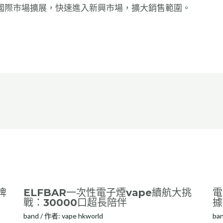
國際市場擴展，快速進入新興市場，擴大銷售範圍。
牌
ELFBAR一次性電子煙vape續航大挑
電
戰：30000口超長陪伴
據
band
/ 作者:
vape hkworld
ba