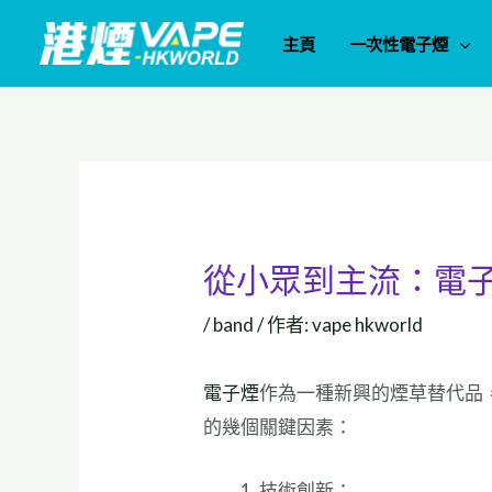
跳
主頁
一次性電子煙
至
主
要
內
容
從小眾到主流：電
/
band
/ 作者:
vape hkworld
電子煙
作為一種新興的煙草替代品
的幾個關鍵因素：
技術創新：