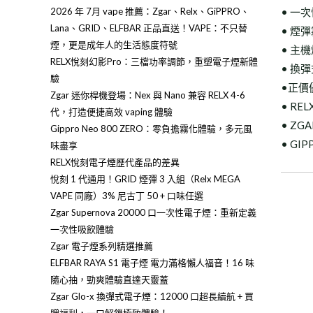
2026 年 7月 vape 推薦：Zgar、Relx、GiPPRO、
• 一
Lana、GRID、ELFBAR 正品直送！VAPE：不只替
• 煙
煙，更是成年人的生活態度符號
• 主
RELX悅刻幻影Pro：三檔功率調節，重塑電子煙新體
• 換
驗
•正價
Zgar 迷你桿機登場：Nex 與 Nano 兼容 RELX 4-6
• RE
代，打造便捷高效 vaping 體驗
• ZG
Gippro Neo 800 ZERO：零負擔霧化體驗，多元風
• GI
味盡享
RELX悅刻電子煙歷代產品的差異
悅刻 1 代通用！GRID 煙彈 3 入組（Relx MEGA
VAPE 同廠）3% 尼古丁 50 + 口味任選
Zgar Supernova 20000 口一次性電子煙：重新定義
一次性吸飲體驗
Zgar 電子煙系列精選推薦
ELFBAR RAYA S1 電子煙 電力滿格懶人福音！16 味
隨心抽，勁爽體驗直達天靈蓋
Zgar Glo-x 換彈式電子煙：12000 口超長續航 + 買