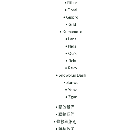
• Elfbar
• Floral
•
Gippro
• Grid
• Kumamoto
• Lana
• Nids
• Quik
• Relx
• Revo
• Snowplus Dash
• Sunwe
• Yooz
• Zgar
• 關於我們
• 聯絡我們
• 條款與細則
• 隱私政策