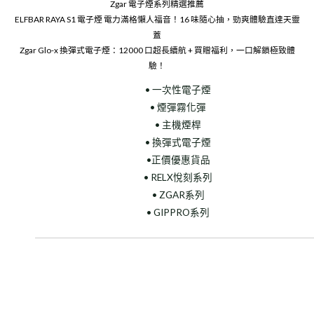
Zgar 電子煙系列精選推薦
ELFBAR RAYA S1 電子煙 電力滿格懶人福音！16 味隨心抽，勁爽體驗直達天靈
蓋
Zgar Glo-x 換彈式電子煙：12000 口超長續航 + 買贈福利，一口解鎖極致體
驗！
• 一次性電子煙
• 煙彈霧化彈
• 主機煙桿
• 換彈式電子煙
•正價優惠貨品
• RELX悅刻系列
• ZGAR系列
• GIPPRO系列