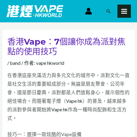
跳
MAI
搜
至
MEN
尋
主
要
內
香港Vape：7個讓你成為派對焦
容
點的使用技巧
/
band
/ 作者:
vape hkworld
在香港這座充滿活力與多元文化的城市中，派對文化一直
是社交生活的重要組成部分。無論是朋友聚會、公司年
會，還是節日慶典，派對都是人們放鬆身心、展示個性的
絕佳場合。而隨著電子煙（
Vape hk
）的普及，越來越多
的派對參與者開始將
Vape hk
作為一種時尚配飾和生活方
式。
技巧一：選擇一款炫酷的Vape設備