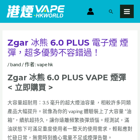
跳
MAI
搜
至
MEN
尋
主
要
內
Zgar 冰熊 6.0 PLUS 電子煙 煙
容
彈，超多優勢不容錯過！
/
band
/ 作者:
vape hk
Zgar 冰熊 6.0 PLUS VAPE 煙彈
< 立即購買 >
大容量超耐用：3.5 毫升的超大煙油容量 ，相較許多同類
產品大幅提升。就像為你的 vaping 體驗裝上了大容量 “油
箱”，續航超持久，讓你遠離頻繁換彈煩惱。經測試，滿
油狀態下可滿足重度使用者一整天的使用需求，輕鬆應對
忙碌日常，無需時刻擔心電量不足或煙彈告罄。