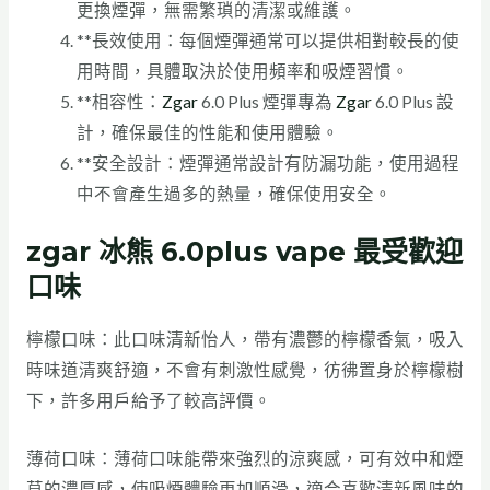
更換煙彈，無需繁瑣的清潔或維護。
**長效使用：每個煙彈通常可以提供相對較長的使
用時間，具體取決於使用頻率和吸煙習慣。
**相容性：
Zgar
6.0 Plus 煙彈專為
Zgar
6.0 Plus 設
計，確保最佳的性能和使用體驗。
**安全設計：煙彈通常設計有防漏功能，使用過程
中不會產生過多的熱量，確保使用安全。
zgar 冰熊 6.0plus vape 最受歡迎
口味
檸檬口味：此口味清新怡人，帶有濃鬱的檸檬香氣，吸入
時味道清爽舒適，不會有刺激性感覺，彷彿置身於檸檬樹
下，許多用戶給予了較高評價。
薄荷口味：薄荷口味能帶來強烈的涼爽感，可有效中和煙
草的濃厚感，使吸煙體驗更加順滑，適合喜歡清新風味的