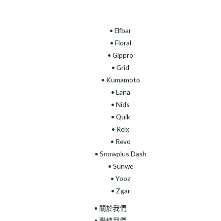
• Elfbar
• Floral
•
Gippro
• Grid
• Kumamoto
• Lana
• Nids
• Quik
• Relx
• Revo
• Snowplus Dash
• Sunwe
• Yooz
• Zgar
• 關於我們
• 聯絡我們