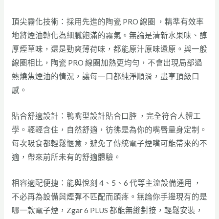
頂尖霧化技術：採用先進的陶瓷 PRO 線圈 ，精準有效率
地將煙油轉化為細膩飽滿的霧氣。無論是清新水果味、醇
厚煙草味，還是勁爽薄荷味，都能原汁原味還原。與一般
線圈相比，陶瓷 PRO 線圈加熱更均勻，不會出現局部過
熱燒焦煙油的情況，讓每一口都純淨順滑，盡享頂級口
感。
貼合舒適設計：鴨嘴型設計貼合口腔 ，完全符合人體工
學。輕輕含住，自然舒適，彷彿是為你的嘴唇量身定制。
每次吸食都輕鬆愜意，避免了傳統電子煙嘴可能帶來的不
適，帶來前所未有的舒適體驗。
相容適配便捷：能與悅刻 4、5、6 代等主流設備通用 ，
不必再為設備與煙彈不匹配而頭疼。無論你手邊現有的是
哪一款電子煙，Zgar 6 PLUS 都能無縫對接，輕鬆安裝，