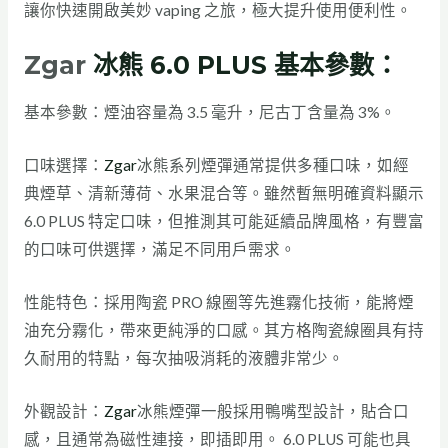
讓你快速開啟美妙 vaping 之旅，極大提升使用便利性。
Zgar
冰熊 6.0 PLUS 基本參數：
基本參數：煙油容量為 3.5 毫升，尼古丁含量為 3%。
口味選擇：
Zgar
冰熊系列煙彈通常提供多種口味，如經
典煙草、清新薄荷、水果混合等。雖然暫無明確資料顯示
6.0 PLUS 特定口味，但推測其可能延續品牌風格，有豐富
的口味可供選擇，滿足不同用戶需求。
性能特色：採用陶瓷 PRO 線圈等先進霧化技術，能將煙
油充分霧化，帶來更純淨的口感。其方格陶瓷線圈具有持
久耐用的特點，每次抽吸消耗的液體非常少。
外觀設計：
Zgar
冰熊煙彈一般採用鴨嘴型設計，貼合口
感，且通常為磁性連接，即插即用。 6.0 PLUS 可能也具