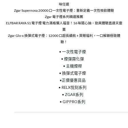
味任選
Zgar Supernova 20000 口一次性電子煙：重新定義一次性吸飲體驗
Zgar 電子煙系列精選推薦
ELFBAR RAYA S1 電子煙 電力滿格懶人福音！16 味隨心抽，勁爽體驗直達天靈
蓋
Zgar Glo-x 換彈式電子煙：12000 口超長續航 + 買贈福利，一口解鎖極致體
驗！
• 一次性電子煙
• 煙彈霧化彈
• 主機煙桿
• 換彈式電子煙
•正價優惠貨品
• RELX悅刻系列
• ZGAR系列
• GIPPRO系列