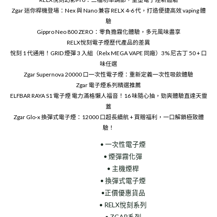
Zgar 迷你桿機登場：Nex 與 Nano 兼容 RELX 4-6 代，打造便捷高效 vaping 體
驗
Gippro Neo 800 ZERO：零負擔霧化體驗，多元風味盡享
RELX悅刻電子煙歷代產品的差異
悅刻 1 代通用！GRID 煙彈 3 入組（Relx MEGA VAPE 同廠）3% 尼古丁 50 + 口
味任選
Zgar Supernova 20000 口一次性電子煙：重新定義一次性吸飲體驗
Zgar 電子煙系列精選推薦
ELFBAR RAYA S1 電子煙 電力滿格懶人福音！16 味隨心抽，勁爽體驗直達天靈
蓋
Zgar Glo-x 換彈式電子煙：12000 口超長續航 + 買贈福利，一口解鎖極致體
驗！
• 一次性電子煙
• 煙彈霧化彈
• 主機煙桿
• 換彈式電子煙
•正價優惠貨品
• RELX悅刻系列
• ZGAR系列