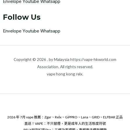
Envelope
Youtube
Whatsapp
Follow Us
Envelope
Youtube
Whatsapp
Copyright © 2026 . by Malaysia https://vape-hkworld.com
Association. All rights reserved.
vape hong kong relx.
2026 年 7月 vape 推薦：Zgar、Relx、GiPPRO、Lana、GRID、ELFBAR 正品
直送！VAPE：不只替煙，更是成年人的生活態度符號
RELX悅刻幻影Pro：三檔功率調節，重塑電子煙新體驗