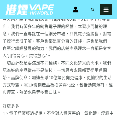
跳
MAI
港煙電子煙專賣店 – 關於我們
搜
至
MEN
尋
主
今天來介紹下我們的店鋪—vape-hkworld – 港煙電子煙專賣
要
店，我們有著多年的銷售電子煙的經驗，本著小而精的理
內
念，我們一直專註在一個細分市場，只做電子煙銷售，對電
容
子煙行業很了解，客戶也都是百分百的好評，這也是我們一
直堅定繼續發展的動力。我們的店鋪產品理念一直都是令客
人“用得開心，買得放心”。
一切設計都是要滿足不同種族，不同文化背景的需求，我們
認為好的產品從來不是炫技，一切思考永遠都要從用戶開
始。品牌使命：加速全球10億煙民向更健康、更愉悅的生活
方式轉變。RELX悅刻產品為換彈霧化煙，包括勁爽薄荷、經
典煙草、熱帶水果等多種口味。
好處多多
1、電子煙液經過提煉，不含對人體有害的一氧化碳，煙霧中