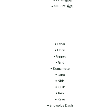
• GIPPRO系列
• Elfbar
• Floral
•
Gippro
• Grid
• Kumamoto
• Lana
• Nids
• Quik
• Relx
• Revo
• Snowplus Dash