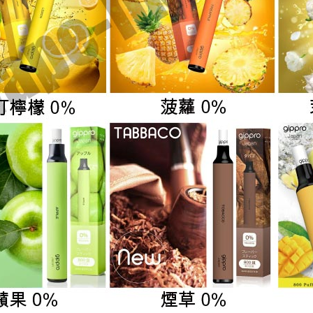
尼
古
丁)
數
量