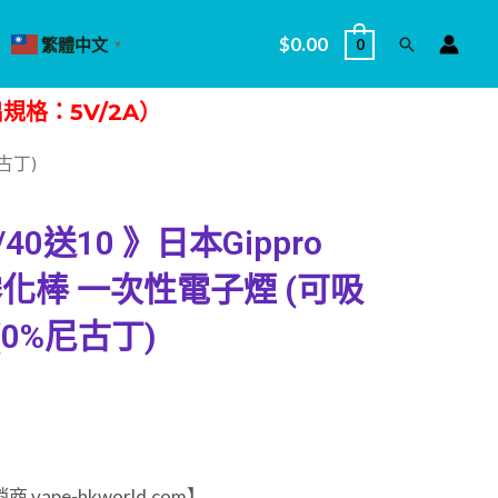
$
0.00
繁體中文
0
搜
▼
尋
格：5V/2A）
尼古丁)
40送10 》日本Gippro
RO霧化棒 一次性電子煙 (可吸
(0%尼古丁)
vape-hkworld.com】