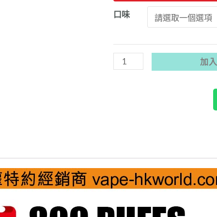
20
口味
送
4/40
送
加
10
》
日
本
Gippro
Neo800
ZERO
霧
化
棒