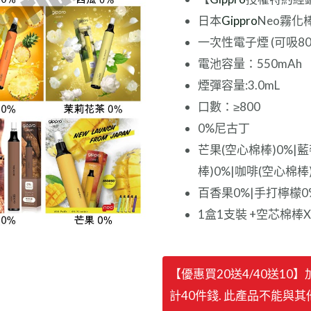
日本
Gippro
Neo霧化
一次性電子煙 (可吸80
電池容量：550mAh
煙彈容量:3.0mL
口數：≥800
0%尼古丁
芒果(空心棉棒)0%|藍
棒)0%|咖啡(空心棉棒
百香果0%|手打檸檬0
1盒1支裝 +空芯棉棒X
《優
【優惠買20送4/40送10
惠
計40件錢. 此產品不能與
買