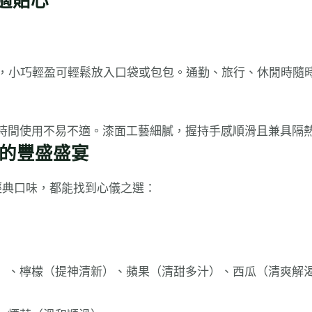
適貼心
量僅 29g，小巧輕盈可輕鬆放入口袋或包包。通勤、旅行、休閒
時間使用不易不適。漆面工藝細膩，握持手感順滑且兼具隔
蕾的豐盛盛宴
或經典口味，都能找到心儀之選：
）、檸檬（提神清新）、蘋果（清甜多汁）、西瓜（清爽解