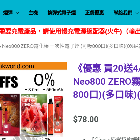
煙彈
主機
換彈式電子煙
正價優惠
聯絡我們
需要充電產品，請使用慢充電源適配器(火牛)（輸出規
ro Neo800 ZERO霧化棒 一次性電子煙 (可吸800口)(多口味)(0%
《優惠 買20送4/
Neo800 ZE
800口)(多口味)
$
78.00
【
Gippro
授權特約經銷商 