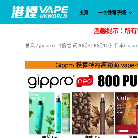
跳
主頁
一次性電子煙
至
主
溫馨提示：所有
要
內
首頁
/
gippro
/ 《優惠 買20送4/40送10 》日本Gipp
容