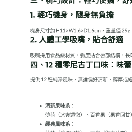
三、精巧設計：輕巧便攜，舒
1. 輕巧機身，隨身無負擔
機身尺寸約 H11×W1.6×D1.6cm，重
2. 人體工學吸嘴，貼合舒適
吸嘴採用食品級材質，弧度貼合唇部結構，長
四、12 種零尼古丁口味：味
提供 12 種純淨風味，無論偏好清新、醇厚
清新果味系
：
薄荷（冰爽透徹）、百香果（果香回甘
經典風味系
：