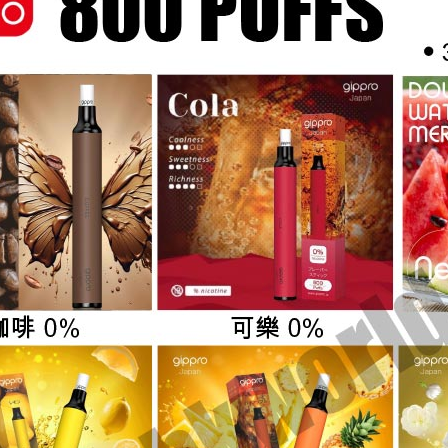
一
次
性
電
子
煙
(可
吸
800
口)
(多
口
味)
(0%