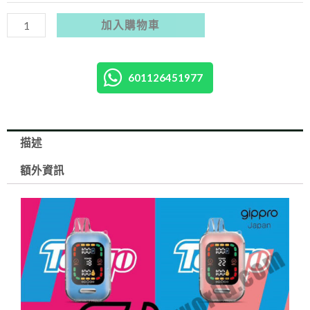
650mAh
加入購物車
2%
Type-
C
601126451977
數
量
描述
額外資訊