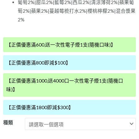
葡萄2%|甜瓜2%|藍莓2%|西瓜2%|清涼薄荷2%|蘋果葡
萄2%|蘋果2%|蔓越莓梳打水2%|櫻桃檸檬2%|混合漿果
2%
日
【正價優惠滿600,送一次性電子煙1支(隨機口味)】
本
Gippro
【正價優惠滿800即減$100】
tokyo
20000
【正價優惠滿1000,送4000口一次性電子煙1支(隨機口
puffs
味)】
一
次
【正價優惠滿1800即減$300】
性
電
種類
子
煙