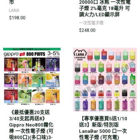
市
20000口 冰熊 一次性電
子煙 2%毫克 18毫升 可
LANA
調火力/LED顯示屏
$
198.00
一次性電子煙
$
248.00
《最抵優惠20支送
3/40支起再送8》
【專享優惠買5送1/10
Gippro Neo800霧化
送3】新版/特別版
棒 一次性電子煙 (可
LanaBar 5000 口一次
吸800口)(多口味)3-
性電子煙 (可充電)