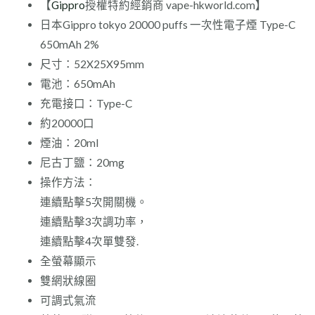
【
Gippro
授權特約經銷商 vape-hkworld.com】
日本Gippro tokyo 20000 puffs 一次性電子煙 Type-C
650mAh 2%
尺寸：52X25X95mm
電池：650mAh
充電接口：Type-C
約20000口
煙油：20ml
尼古丁鹽：20mg
操作方法：
連續點擊5次開關機。
連續點擊3次調功率，
連續點擊4次單雙發.
全螢幕顯示
雙網狀線圈
可調式氣流