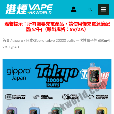
跳
MAI
搜
至
MEN
尋
主
溫馨提示：所有需要充電產品，請使用慢充電源適配
要
器(火牛)（輸出規格：5V/2A）
內
容
首頁
/
gippro
/ 日本Gippro tokyo 20000 puffs 一次性電子煙 650mAh
2% Type-C