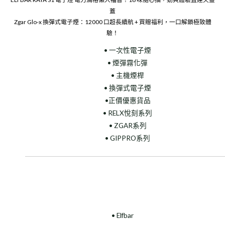
蓋
Zgar Glo-x 換彈式電子煙：12000 口超長續航 + 買贈福利，一口解鎖極致體
驗！
• 一次性電子煙
• 煙彈霧化彈
• 主機煙桿
• 換彈式電子煙
•正價優惠貨品
• RELX悅刻系列
• ZGAR系列
• GIPPRO系列
• Elfbar