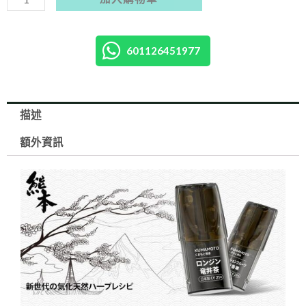
即
送
桿
601126451977
1
支】
日
描述
本
額外資訊
品
牌
熊
本
煙
彈
KUMAMOTO
VAPE
36