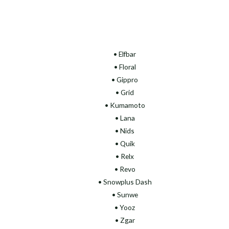
• Elfbar
• Floral
•
Gippro
• Grid
• Kumamoto
• Lana
• Nids
• Quik
• Relx
• Revo
• Snowplus Dash
• Sunwe
• Yooz
• Zgar