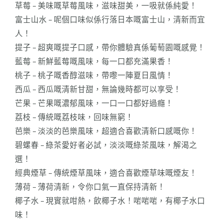
草莓 – 美味嘅草莓風味，滋味甜美，一吸就係純愛！
富士山水 – 呢個口味似係行落日本嘅富士山，清新而宜
人！
提子 – 超爽嘅提子口感，帶你體驗真係葡萄園嘅感覺！
藍莓 – 新鮮藍莓嘅風味，每一口都充滿果香！
桃子 – 桃子嘅香醇滋味，帶嚟一陣夏日風情！
西瓜 – 西瓜嘅清新甘甜，無論幾時都可以享受！
芒果 – 芒果嘅濃郁風味，一口一口都好過癮！
荔枝 – 傳統嘅荔枝味，回味無窮！
芭樂 – 淡淡的芭樂風味，超適合喜歡清新口感嘅你！
碧螺春 – 綠茶愛好者必試，淡淡嘅綠茶風味，解渴之
選！
經典煙草 – 傳統煙草風味，適合喜歡煙草味嘅煙友！
薄荷 – 薄荷清新，令你口氣一直保持清新！
椰子水 – 現實就咁熱，飲椰子水！啱啱啱，有椰子水口
味！