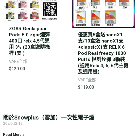
ZGAR GenkiIppai
Pods 5.0 zgar煙彈
優惠買5盒送nanoX1
400口 relx 4,5代通
支/10盒送 nanoX1支
用 3% (20盒送隨機
+classicX1支 RELX 6
桿1支 )
Pod Real freezy 1000
Puffs 悅刻煙彈 3顆裝
VAPE全部
(通用Relx 4, 5, 6代主機
$
120.00
及通用機)
VAPE全部
$
119.00
關於Snowplus（雪加）一次性電子煙
2024-12-19
Read More »