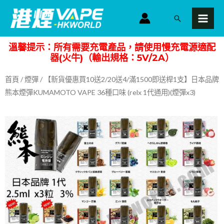
跳
MAI
搜
至
MEN
尋
主
溫馨提示：所有需要充電產品，請使用慢充電源適配
要
器(火牛)（輸出規格：5V/2A）
內
容
首頁
/
煙彈
/ 【新貨優惠買10送2/20送4/滿1500即送桿1支】日本品牌
熊本煙彈KUMAMOTO VAPE 36種口味 (relx 1代通用)(煙彈x3)