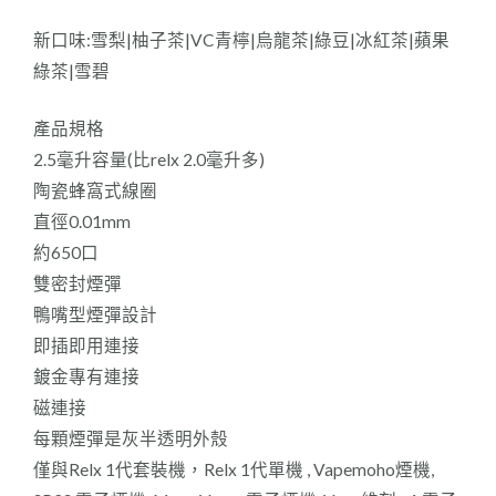
新口味:雪梨|柚子茶|VC青檸|烏龍茶|綠豆|冰紅茶|蘋果
綠茶|雪碧
產品規格
2.5毫升容量(比relx 2.0毫升多)
陶瓷蜂窩式線圈
直徑0.01mm
約650口
雙密封煙彈
鴨嘴型煙彈設計
即插即用連接
鍍金專有連接
磁連接
每顆煙彈是灰半透明外殼
僅與Relx 1代套裝機，Relx 1代單機 , Vapemoho煙機,