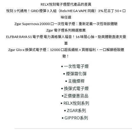
RELX悅刻電子煙歷代產品的差異
悅刻 1 代通用！GRID 煙彈 3 入組（Relx MEGA VAPE 同廠）3% 尼古丁 50 + 口
味任選
Zgar Supernova 20000 口一次性電子煙：重新定義一次性吸飲體驗
Zgar 電子煙系列精選推薦
ELFBAR RAYA S1 電子煙 電力滿格懶人福音！16 味隨心抽，勁爽體驗直達天靈
蓋
Zgar Glo-x 換彈式電子煙：12000 口超長續航 + 買贈福利，一口解鎖極致體
驗！
• 一次性電子煙
• 煙彈霧化彈
• 主機煙桿
• 換彈式電子煙
•正價優惠貨品
• RELX悅刻系列
• ZGAR系列
• GIPPRO系列