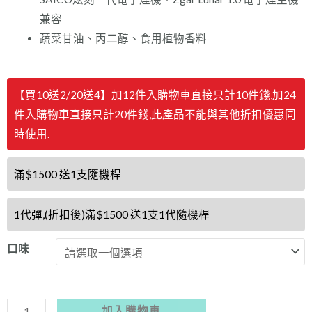
兼容
蔬菜甘油、丙二醇、食用植物香料
【新
【買10送2/20送4】加12件入購物車直接只計10件錢,加24
貨
件入購物車直接只計20件錢,此產品不能與其他折扣優惠同
優
時使用.
惠
買
滿$1500 送1支隨機桿
10
送
1代彈,(折扣後)滿$1500 送1支1代隨機桿
2/20
送
口味
4/
滿
1500
加入購物車