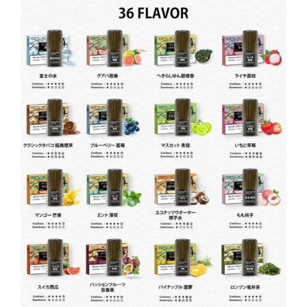
種
口
味
(relx
1
代
通
用)
(煙
彈
x3)
數
量