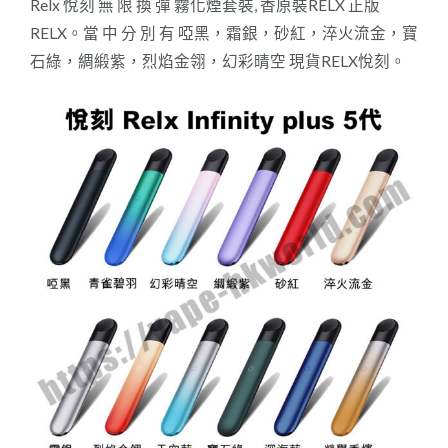
Relx 悅刻 無 限 換 彈 霧化煙套裝, 香原裝RELX 正版
RELX。當 中 分 別 有 啞黑，霜銀，砂紅，淬火流金，寶
石綠，綢緞紫，烈焰金翎，幻彩晴空 現貨RELX悅刻。