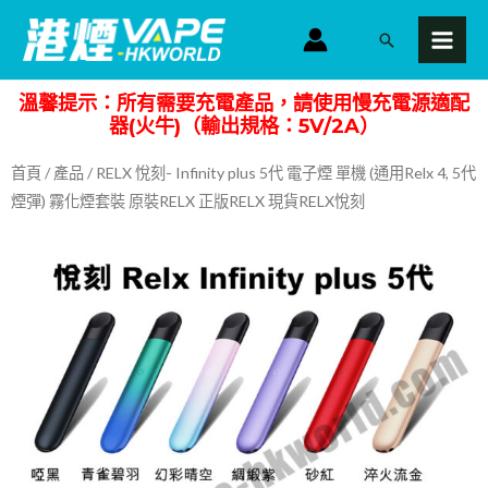
跳
MAI
搜
至
MEN
尋
主
溫馨提示：所有需要充電產品，請使用慢充電源適配
要
器(火牛)（輸出規格：5V/2A）
內
容
首頁
/
產品
/ RELX 悅刻- Infinity plus 5代 電子煙 單機 (通用Relx 4, 5代
煙彈) 霧化煙套裝 原裝RELX 正版RELX 現貨RELX悅刻