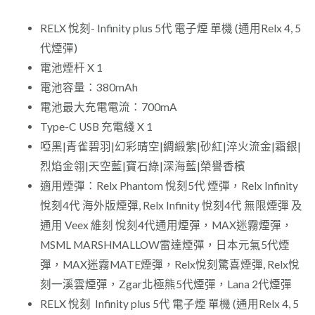
RELX 悅刻- Infinity plus 5代 電子煙 單機 (通用Relx 4, 5
代煙彈)
電池煙杆 X 1
電池容量：380mAh
電池最大充電電流：700mA
Type-C USB 充電綫 X 1
啞黑|青雀碧羽|幻彩晴空|綢緞紫|砂紅|淬火流金|霜銀|
烈焰金翎|天空藍|寶石綠|深海藍|榮譽香檳
適用煙彈：Relx Phantom 悅刻5代 煙彈，Relx Infinity
悅刻4代 海外版煙彈, Relx Infinity 悅刻4代 無限煙彈 及
通用 Veex 維刻 悅刻4代通用煙彈，MAX迷霧煙彈，
MSML MARSHMALLOW雷達煙彈，日本元氣5代煙
彈，MAX迷霧MATE煙彈，Relx悅刻驚喜煙彈, Relx悅
刻一溪雲煙彈，Zgar北極熊5代煙彈，Lana 2代煙彈
RELX 悅刻 Infinity plus 5代 電子煙 單機 (通用Relx 4, 5