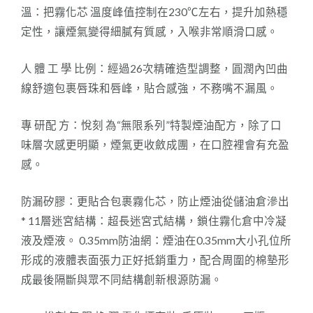
溫：把霧化芯 溫度峰值控制在230℃左右，提升加熱穩
定性，讓煙氣變得細膩有質感，入喉非常順滑口感。
人 體 工 學 比例：經過26次精確造型調整，圓潤內凹曲
線舒適包裹唇珠和唇峰，貼合感強，不務嘴不漏風。
專 研配 方：悅刻 為“無限系列”特製煙油配方，除了口
味層次感更明顯，煙氣更收斂成團，在口腔裡會有充盈
感。
防漏矽膠：更貼合包裹霧化芯，防止煙油從儲油倉滲出
* 11層迷宮結構：超長迷宮式結構，鎖住霧化倉中冷凝
液及煙液。 0.35mm防油網：煙油在0.35mm大小孔位所
形成的液體表面張力正好抵銷重力，配合周圍的棉墊形
成最後隔斷與眾不同結構創新根源防漏。