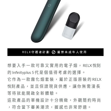
想 要 入 手 一 款 可 靠 又 實 用 的 電 子 烟 ， RELX 悅刻
的 Infinityplus 5 代 是 個 值 得 考 慮 的 選 擇 。
它 作 為 一 款 霧 化 烟 套 裝 ， 屬 於 正 版 原 裝 的 RELX
悅刻 產 品 ， 並 且 保 證 現 貨 供 應 ， 讓 你 無 需 漫 長
等 待 就 能 開 啟 全 新 體 驗 。
這 款 產 品 的 單 機 設 計 十 分 精 緻 ， 外 觀 簡 約 時 尚
， 符 合 當 下 審 美 潮 流 ， 握 感 也 非 常 舒 適 。