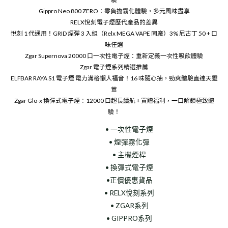
Gippro Neo 800 ZERO：零負擔霧化體驗，多元風味盡享
RELX悅刻電子煙歷代產品的差異
悅刻 1 代通用！GRID 煙彈 3 入組（Relx MEGA VAPE 同廠）3% 尼古丁 50 + 口
味任選
Zgar Supernova 20000 口一次性電子煙：重新定義一次性吸飲體驗
Zgar 電子煙系列精選推薦
ELFBAR RAYA S1 電子煙 電力滿格懶人福音！16 味隨心抽，勁爽體驗直達天靈
蓋
Zgar Glo-x 換彈式電子煙：12000 口超長續航 + 買贈福利，一口解鎖極致體
驗！
• 一次性電子煙
• 煙彈霧化彈
• 主機煙桿
• 換彈式電子煙
•正價優惠貨品
• RELX悅刻系列
• ZGAR系列
• GIPPRO系列