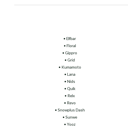
• Elfbar
• Floral
•
Gippro
• Grid
• Kumamoto
• Lana
• Nids
• Quik
• Relx
• Revo
• Snowplus Dash
• Sunwe
• Yooz