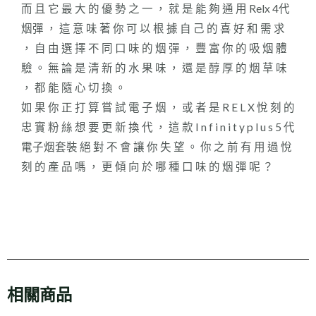
而 且 它 最 大 的 優 勢 之 一 ， 就 是 能 夠 通 用 Relx 4代
烟彈 ， 這 意 味 著 你 可 以 根 據 自 己 的 喜 好 和 需 求
， 自 由 選 擇 不 同 口 味 的 烟 彈 ， 豐 富 你 的 吸 烟 體
驗 。 無 論 是 清 新 的 水 果 味 ， 還 是 醇 厚 的 烟 草 味
， 都 能 隨 心 切 換 。
如 果 你 正 打 算 嘗 試 電 子 烟 ， 或 者 是 R E L X 悅 刻 的
忠 實 粉 絲 想 要 更 新 換 代 ， 這 款 I n f i n i t y p l u s 5 代
電子烟套裝 絕 對 不 會 讓 你 失 望 。 你 之 前 有 用 過 悅
刻 的 產 品 嗎 ， 更 傾 向 於 哪 種 口 味 的 烟 彈 呢 ？
相關商品