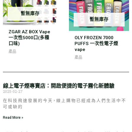
暫無庫存
暫無庫存
ZGAR AZ BOX Vape
一次性5000口(多種
OLY FROZEN 7000
口味)
PUFFS 一次性電子煙
vape
產品
產品
線上電子煙專賣店：開啟便捷的電子霧化新體驗
2025-02-27
在 科 技 飛 速 發 展 的 今 天，線 上 購 物 已 經 成 為 人 們 生 活 中 不
可 或 缺 的
Read More »