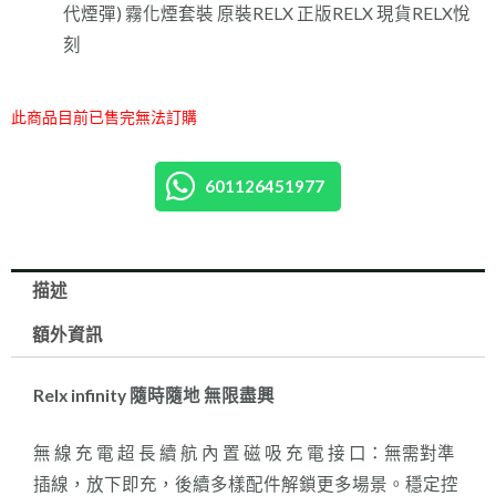
代煙彈) 霧化煙套裝 原裝RELX 正版RELX 現貨RELX悅
刻
此商品目前已售完無法訂購
601126451977
描述
額外資訊
Relx infinity 隨時隨地 無限盡興
無 線 充 電 超 長 續 航 內 置 磁 吸 充 電 接 口：無需對準
插線，放下即充，後續多樣配件解鎖更多場景。穩定控