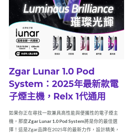
式
7/8.5/10.5W)
(430mAh
電
量)
數
量
Zgar Lunar 1.0 Pod
System：2025年最新款電
子煙主機，Relx 1代通用
如果你正在尋找一款兼具高性能與便攜性的電子煙主
機，那麼
Zgar Lunar 1.0 Pod System
將是你的最佳選
擇！這是Zgar品牌在2025年的最新力作，設計精美，