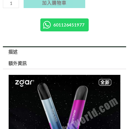
電
加入購物車
子
煙
601126451977
主
機
單
機
描述
(Relx
額外資訊
1
代
通
用)
(3
功
率
模