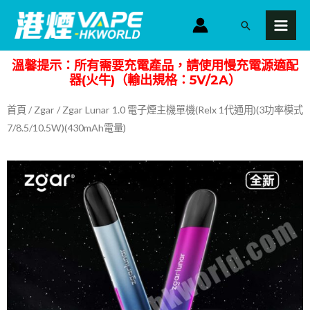
跳
MAI
搜
至
MEN
尋
主
溫馨提示：所有需要充電產品，請使用慢充電源適配
要
器(火牛)（輸出規格：5V/2A）
內
容
首頁
/
Zgar
/ Zgar Lunar 1.0 電子煙主機單機(Relx 1代通用)(3功率模式
7/8.5/10.5W)(430mAh電量)