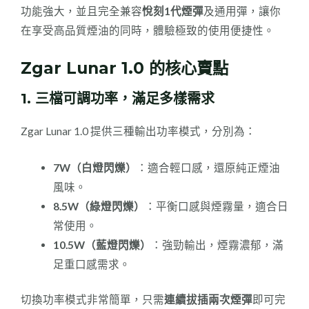
功能強大，並且完全兼容
悅刻1代煙彈
及通用彈，讓你
在享受高品質煙油的同時，體驗極致的使用便捷性。
Zgar Lunar 1.0 的核心賣點
1.
三檔可調功率，滿足多樣需求
Zgar Lunar 1.0 提供三種輸出功率模式，分別為：
7W（白燈閃爍）
：適合輕口感，還原純正煙油
風味。
8.5W（綠燈閃爍）
：平衡口感與煙霧量，適合日
常使用。
10.5W（藍燈閃爍）
：強勁輸出，煙霧濃郁，滿
足重口感需求。
切換功率模式非常簡單，只需
連續拔插兩次煙彈
即可完