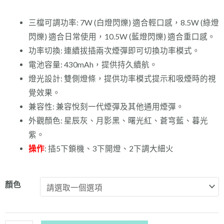
三檔可調功率: 7W (白燈閃爍) 適合輕口感，8.5W (綠燈
閃爍) 適合日常使用，10.5W (藍燈閃爍) 適合重口感。
功率切換: 連續拔插兩次煙彈即可切換功率模式。
電池容量: 430mAh，提供持久續航。
燈光設計: 雙側燈條，提供功率模式提示和吸煙時的視
覺效果。
兼容性: 兼容悅刻一代煙彈及其他通用煙彈。
外觀顏色: 星辰灰、月影黑、曙光紅、蒼穹藍、暮光
紫。
操作
: 插5下鎖機、3下開燈、2下調大細火
Zgar
顏色
Lunar
1.0