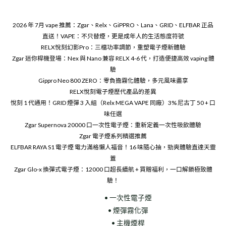
2026 年 7月 vape 推薦：Zgar、Relx、GiPPRO、Lana、GRID、ELFBAR 正品
直送！VAPE：不只替煙，更是成年人的生活態度符號
RELX悅刻幻影Pro：三檔功率調節，重塑電子煙新體驗
Zgar 迷你桿機登場：Nex 與 Nano 兼容 RELX 4-6 代，打造便捷高效 vaping 體
驗
Gippro Neo 800 ZERO：零負擔霧化體驗，多元風味盡享
RELX悅刻電子煙歷代產品的差異
悅刻 1 代通用！GRID 煙彈 3 入組（Relx MEGA VAPE 同廠）3% 尼古丁 50 + 口
味任選
Zgar Supernova 20000 口一次性電子煙：重新定義一次性吸飲體驗
Zgar 電子煙系列精選推薦
ELFBAR RAYA S1 電子煙 電力滿格懶人福音！16 味隨心抽，勁爽體驗直達天靈
蓋
Zgar Glo-x 換彈式電子煙：12000 口超長續航 + 買贈福利，一口解鎖極致體
驗！
• 一次性電子煙
• 煙彈霧化彈
• 主機煙桿