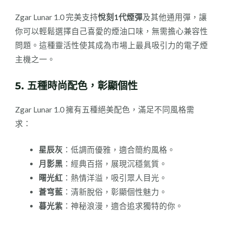
Zgar Lunar 1.0 完美支持
悅刻1代煙彈
及其他通用彈，讓
你可以輕鬆選擇自己喜愛的煙油口味，無需擔心兼容性
問題。這種靈活性使其成為市場上最具吸引力的電子煙
主機之一。
5.
五種時尚配色，彰顯個性
Zgar Lunar 1.0 擁有五種絕美配色，滿足不同風格需
求：
星辰灰
：低調而優雅，適合簡約風格。
月影黑
：經典百搭，展現沉穩氣質。
曙光紅
：熱情洋溢，吸引眾人目光。
蒼穹藍
：清新脫俗，彰顯個性魅力。
暮光紫
：神秘浪漫，適合追求獨特的你。