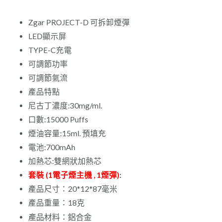
Zgar PROJECT-D 可拆卸煙彈
LED顯示屏
TYPE-C充電
可調節功率
可調節氣流
產品特點
尼古丁濃度:30mg/ml.
口數:15000 Puffs
煙油容量:15ml. 預填充
電池:700mAh
加熱芯:雙網狀加熱芯
套裝 (1電子煙主機 , 1煙彈)
:
產品尺寸：20*12*87毫米
產品重量：18克
產品材料：鋁合金