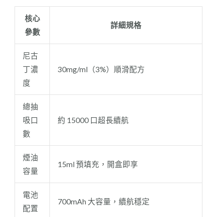
核心
詳細規格
參數
尼古
丁濃
30mg/ml（3%）順滑配方
度
總抽
吸口
約 15000 口超長續航
數
煙油
15ml 預填充，開盒即享
容量
電池
700mAh 大容量，續航穩定
配置