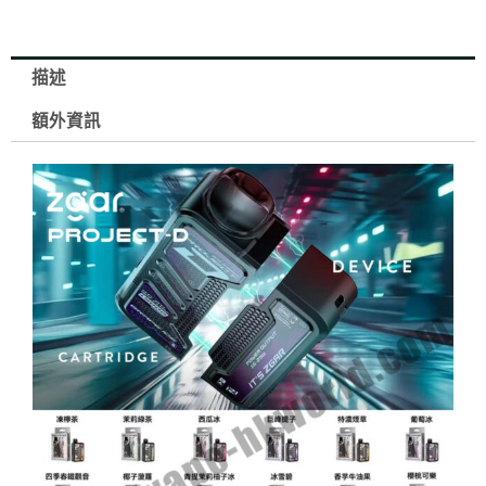
桿
】
Zgar
描述
PROJECT-
額外資訊
D
可
拆
卸
煙
彈
15000
口
3%
15ml
數
量