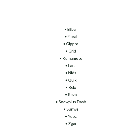
• Elfbar
• Floral
•
Gippro
• Grid
• Kumamoto
• Lana
• Nids
• Quik
• Relx
• Revo
• Snowplus Dash
• Sunwe
• Yooz
• Zgar