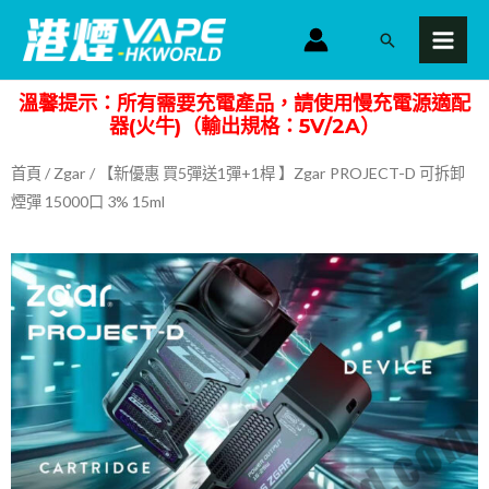
跳
MAI
搜
至
MEN
尋
主
溫馨提示：所有需要充電產品，請使用慢充電源適配
要
器(火牛)（輸出規格：5V/2A）
內
容
首頁
/
Zgar
/ 【新優惠 買5彈送1彈+1桿 】Zgar PROJECT-D 可拆卸
煙彈 15000口 3% 15ml