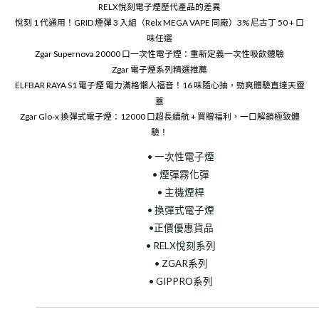
RELX悅刻電子煙歷代產品的差異
悅刻 1 代通用！GRID 煙彈 3 入組（Relx MEGA VAPE 同廠）3% 尼古丁 50 + 口
味任選
Zgar Supernova 20000 口一次性電子煙：重新定義一次性吸飲體驗
Zgar 電子煙系列精選推薦
ELFBAR RAYA S1 電子煙 電力滿格懶人福音！16 味隨心抽，勁爽體驗直達天靈
蓋
Zgar Glo-x 換彈式電子煙：12000 口超長續航 + 買贈福利，一口解鎖極致體
驗！
• 一次性電子煙
• 煙彈霧化彈
• 主機煙桿
• 換彈式電子煙
•正價優惠貨品
• RELX悅刻系列
• ZGAR系列
• GIPPRO系列