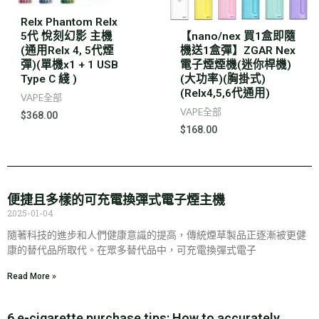
Relx Phantom Relx
5代 悅刻幻影 主機
【nano/nex 買1盒即隨
(通用Relx 4, 5代煙
機送1盒彈】ZGAR Nex
彈)(單機x1 + 1 USB
電子煙煙機(迷你桿機)
Type C 綫 )
(大功率)(胸掛式)
(Relx4,5,6代通用)
VAPE全部
VAPE全部
$
368.00
$
168.00
便捷且多樣的可充電換彈式電子煙主機
2025-01-04
隨著科技的進步和人們健康意識的提高，傳統煙草製品正逐漸被更健
康的替代品所取代。在眾多替代品中，可充電換彈式電子
Read More »
6 e-cigarette purchase tips: How to accurately