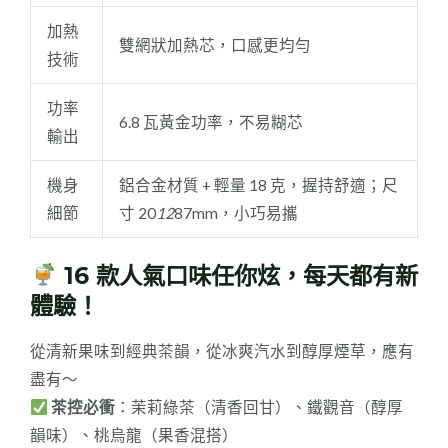
加熱
雙網狀加熱芯，口感更均勻
技術
功率
6.8 瓦黃金功率，不易糊芯
輸出
機身
鋁合金材質 + 輕量 18 克，握持舒適；尺
細節
寸 20
12
87mm，小巧易攜
16 款人氣口味任你炫，每天都有新
體驗！
從清新果味到經典茶韻，從冰爽汽水到醇厚煙草，應有
盡有～
茶控必衝
：茉莉綠茶（清香回甘）、鐵觀音（醇厚
韻味）、桃烏龍（果香混搭）