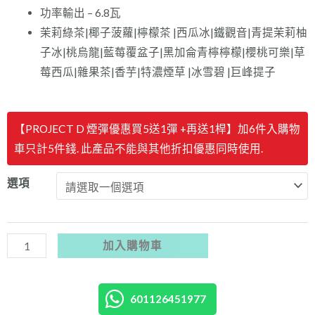
功率輸出 – 6.8瓦
茉莉綠茶|椰子菠蘿|檸檬茶 |西瓜冰|鐵觀音|青提茉莉柚
子冰|桃烏龍|藍莓覆盆子|黑加侖青檸檸檬|櫻桃可樂|草
莓西瓜|雜果茶|香芋|特濃煙草 |冰雪碧 |巨峰提子
【新
【PROJECT D 煙彈優惠買5送1彈 +再送1桿】加6件入購物
優
車只計5件錢. 此產品不能與其他折扣優惠同時使用.
惠
買
選項
5
彈
送
加入購物車
1
彈
+1
601126451977