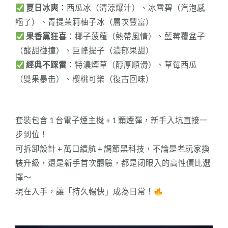
夏日冰爽
：西瓜冰（清涼爆汁）、冰雪碧（汽泡感
絕了）、青提茉莉柚子冰（層次豐富）
果香黨狂喜
：椰子菠蘿（熱帶風情）、藍莓覆盆子
（酸甜碰撞）、巨峰提子（濃郁果甜）
經典不踩雷
：特濃煙草（醇厚順滑）、草莓西瓜
（雙果暴击）、櫻桃可樂（復古回味）
套裝包含 1 台電子煙主機 + 1 顆煙彈，新手入坑直接一
步到位！
可拆卸設計 + 萬口續航 + 調節黑科技，不論是老玩家換
裝升級，還是新手首次體驗，都是闭眼入的高性價比選
擇～
現在入手，讓「持久暢快」成為日常！