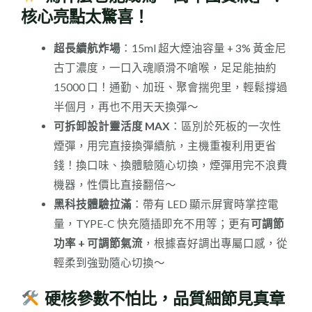
核心亮點太驚喜！
超長續航炸場
：15ml 超大煙油容量 + 3% 黃金尼
古丁濃度，一口入魂順滑不嗆喉，足足能抽約
15000 口！通勤、加班、聚會揣兜里，輕鬆撐過
半個月，再也不用天天換彈～
可拆卸設計靈活度 MAX
：區別於死板的一次性
煙彈，用完直接換彈續航，主機重複利用更省
錢！換口味、換體驗隨心切換，煙彈用完不浪費
機器，性價比直接翻倍～
黑科技體驗拉滿
：帶有 LED 顯示屏實時掌控電
量，TYPE-C 快充隨插即充不用等；更有
可調節
功率 + 可調節氣流
，根據喜好調出專屬口感，從
輕柔到強勁隨心切換～
硬核參數不怕比，品質細節見真章