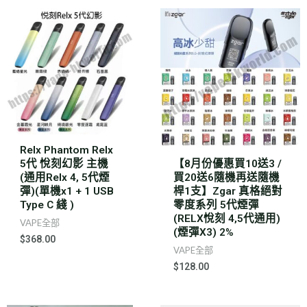
Relx Phantom Relx
5代 悅刻幻影 主機
【8月份優惠買10送3 /
(通用Relx 4, 5代煙
買20送6隨機再送隨機
彈)(單機x1 + 1 USB
桿1支】Zgar 真格絕對
Type C 綫 )
零度系列 5代煙彈
(RELX悅刻 4,5代通用)
VAPE全部
(煙彈X3) 2%
$
368.00
VAPE全部
$
128.00