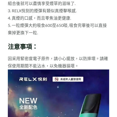
組合後就可以盡情享受煙草的滋味了.
3. RELX悅刻的煙彈有類似真煙擊喉感.
4. 真煙的口感，而且零焦油更健康.
5. 一粒煙彈大約吸食600至650啖, 吸食完畢後可以直接
棄掉更換下一粒.
注意事項：
因采用緊密度電子原件，請小心擺放，以防摔壞。請確
保使用期間不能沾水，以免機器損壞。