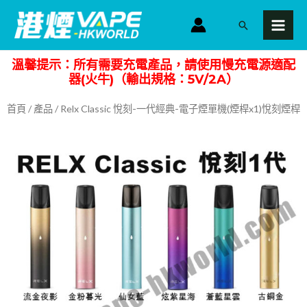
跳
MAI
搜
至
MEN
尋
主
溫馨提示：所有需要充電產品，請使用慢充電源適配
要
器(火牛)（輸出規格：5V/2A）
內
容
首頁
/
產品
/ Relx Classic 悅刻-一代經典-電子煙單機(煙桿x1)悅刻煙桿