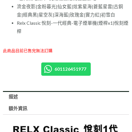
流金夜影|金粉暮光|仙女藍|炫紫星海|蒼藍星雲|古銅
金|經典黑|星空灰|深海藍|玫瑰金|實力紅|初雪白
Relx Classic 悅刻-一代經典-電子煙單機(煙桿x1)悅刻煙
桿
此商品目前已售完無法訂購
601126451977
描述
額外資訊