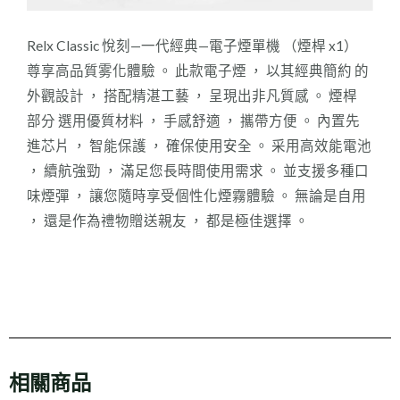
Relx Classic 悅刻—一代經典—電子煙單機 （煙桿 x1）
尊享高品質雾化體驗 。 此款電子煙 ， 以其經典簡約 的
外觀設計 ， 搭配精湛工藝 ， 呈現出非凡質感 。 煙桿
部分 選用優質材料 ， 手感舒適 ， 攜帶方便 。 內置先
進芯片 ， 智能保護 ， 確保使用安全 。 采用高效能電池
， 續航強勁 ， 滿足您長時間使用需求 。 並支援多種口
味煙彈 ， 讓您隨時享受個性化煙霧體驗 。 無論是自用
， 還是作為禮物贈送親友 ， 都是極佳選擇 。
相關商品