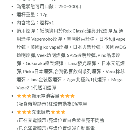
滿電狀態可用口數：250~300口
煙杆重量：17g
内含物品：煙桿x1
適用煙彈：衹能適用於Relx Classic經典1代煙彈 及 通
用煙彈 Vapemoho煙彈，臺灣歡喜煙彈，日本fuji vape
煙彈，美國giko vape煙彈，日本與樂煙彈，美國WDG
透明煙彈, Veex透明煙彈, SP2S透明煙彈, Pino品樂煙
彈，Gokuraku極樂煙彈，Lana發光煙彈， 日本元氣煙
彈, Pinko日本煙彈, 台灣歡喜飲料系列煙彈，Veex棉芯
煙彈，lana金裝版煙彈，Zgar北極熊1代煙彈，Mega
VapeZ 1代透明煙彈
顯示電池容量
?️吸食時燈顯示?️紅燈閃動為0%電量
充電顯示
?正在充電顯示?亮燈位置白色燈長亮不閃動
?已充滿電顯示?亮燈位置熄滅自動斷電