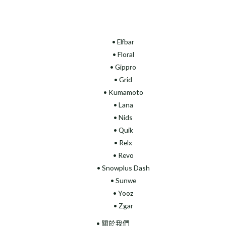
• Elfbar
• Floral
•
Gippro
• Grid
• Kumamoto
• Lana
• Nids
• Quik
• Relx
• Revo
• Snowplus Dash
• Sunwe
• Yooz
• Zgar
• 關於我們