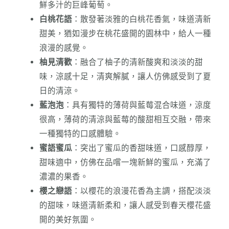
鮮多汁的巨峰葡萄。
白桃花語
：散發著淡雅的白桃花香氣，味道清新
甜美，猶如漫步在桃花盛開的園林中，給人一種
浪漫的感覺。
柚見清歡
：融合了柚子的清新酸爽和淡淡的甜
味，涼感十足，清爽解膩，讓人仿佛感受到了夏
日的清涼。
藍泡泡
：具有獨特的薄荷與藍莓混合味道，涼度
很高，薄荷的清涼與藍莓的酸甜相互交融，帶來
一種獨特的口感體驗。
蜜語蜜瓜
：突出了蜜瓜的香甜味道，口感醇厚，
甜味適中，仿佛在品嚐一塊新鮮的蜜瓜，充滿了
濃濃的果香。
櫻之戀語
：以櫻花的浪漫花香為主調，搭配淡淡
的甜味，味道清新柔和，讓人感受到春天櫻花盛
開的美好氛圍。