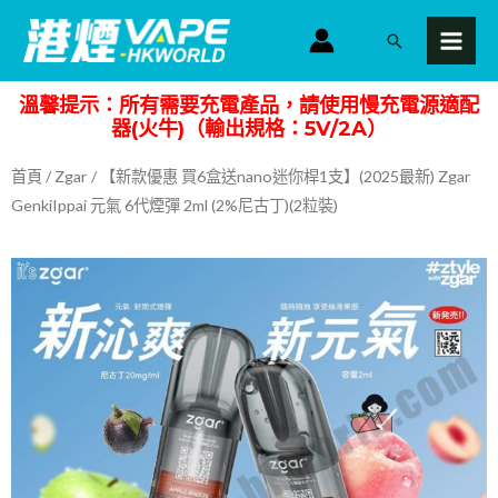
跳
MAI
搜
至
MEN
尋
主
溫馨提示：所有需要充電產品，請使用慢充電源適配
要
器(火牛)（輸出規格：5V/2A）
內
容
首頁
/
Zgar
/ 【新款優惠 買6盒送nano迷你桿1支】(2025最新) Zgar
GenkiIppai 元氣 6代煙彈 2ml (2%尼古丁)(2粒裝)