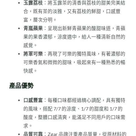
玉露荔枝
：將玉露茶的清香與荔枝的甜美完美結
合，既有茶的淡雅，又有荔枝的鮮甜，口感豐
富，層次分明。
青嵐蘋果
：呈現出新鮮青蘋果的酸甜味道，青蘋
果的果香濃郁，涼度適中，給人一種清新自然的
感覺。
將軍可樂
：再現了可樂的獨特風味，有著濃郁的
可樂香氣和微微的甜味，吸起來有一種熟悉的暢
快感。
產品優勢
口感豐富
：每種口味都經過精心調配，具有獨特
的風味，搭配 7/7 的涼度、1/7 的甜度和 1/7 的
酸度，整體口感清爽，能滿足不同用戶的口味需
求。
品質可靠
：Zgar 品牌注重產品質量，從原材料的