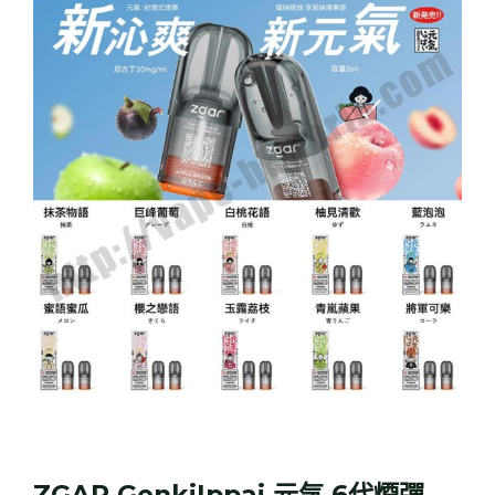
GenkiIppai
元
氣
6
代
煙
彈
2ml
(2%
尼
古
丁)
(2
粒
裝)
數
ZGAR GenkiIppai 元気 6代煙彈