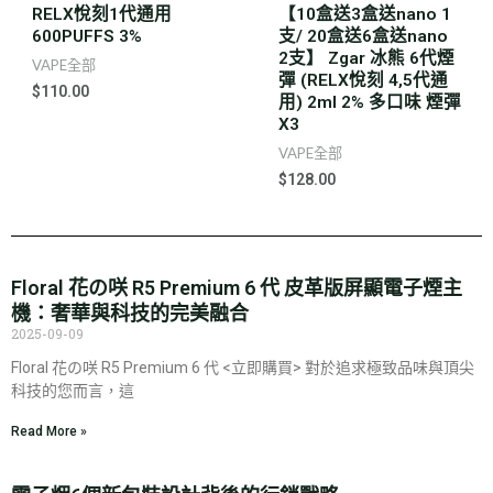
RELX悅刻1代通用
【10盒送3盒送nano 1
600PUFFS 3%
支/ 20盒送6盒送nano
2支】 Zgar 冰熊 6代煙
VAPE全部
彈 (RELX悅刻 4,5代通
$
110.00
用) 2ml 2% 多口味 煙彈
X3
VAPE全部
$
128.00
Floral 花の咲 R5 Premium 6 代 皮革版屏顯電子煙主
機：奢華與科技的完美融合
2025-09-09
Floral 花の咲 R5 Premium 6 代 <立即購買> 對於追求極致品味與頂尖
科技的您而言，這
Read More »