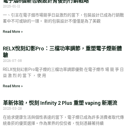
電子烟6個新包裝設計背後的行銷戰略
2025-01-11
一、引言在電子烟市場競爭日益激烈的當下，包裝設計已成為行銷戰
畧中不可或缺的一環。 新的包裝設計不僅僅是為了美觀
Read More »
RELX悅刻幻影Pro：三檔功率調節，重塑電子煙新體
驗
2026-07-08
RELX悅刻幻影Pro電子煙的三檔功率調節優勢 在電子煙市 場 競 爭 日
益 激 烈 的 當 下 ， 使 用
Read More »
革新体验，悦刻 Infinity 2 Plus 重塑 vaping 新潮流
2025-03-28
在追求健康生活與個性表達的當下，電子煙已成為許多消費者取代傳
統香菸的優質選擇。作為業界的佼佼者，悅刻憑藉著持續