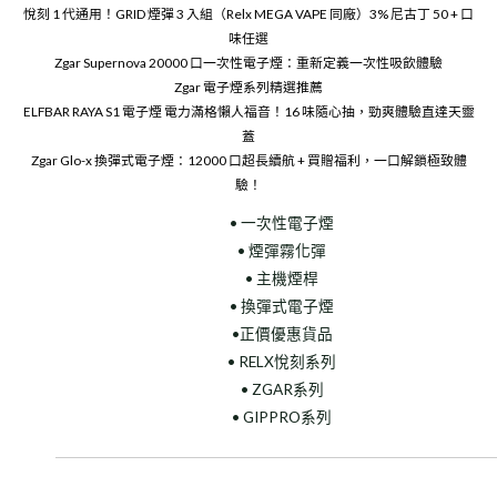
悅刻 1 代通用！GRID 煙彈 3 入組（Relx MEGA VAPE 同廠）3% 尼古丁 50 + 口
味任選
Zgar Supernova 20000 口一次性電子煙：重新定義一次性吸飲體驗
Zgar 電子煙系列精選推薦
ELFBAR RAYA S1 電子煙 電力滿格懶人福音！16 味隨心抽，勁爽體驗直達天靈
蓋
Zgar Glo-x 換彈式電子煙：12000 口超長續航 + 買贈福利，一口解鎖極致體
驗！
• 一次性電子煙
• 煙彈霧化彈
• 主機煙桿
• 換彈式電子煙
•正價優惠貨品
• RELX悅刻系列
• ZGAR系列
• GIPPRO系列