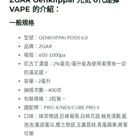
量
VAPE 的介紹：
一般規格
型號：GENKIIPPAI PODS 6.0
品牌：ZGAR
吸阻：600-1000pa
尼古丁濃度 – 2%毫克/毫升能為使用者帶來一定
的滿足感。
容量 – 2毫升
抽吸次數 – 400次
包裝規格：2粒裝。
適配桿：PRO-X/NEX/CUBE PRO II
口味：抹茶物語,巨峰葡萄,白桃花語,柚見清歡,藍
泡泡,蜜語蜜瓜,櫻之戀語,玉露荔枝,青嵐蘋果,將軍
可樂