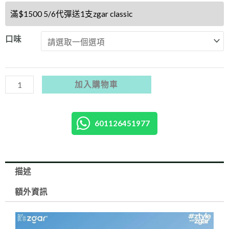
優
滿$1500 5/6代彈送1支zgar classic
惠
買
口味
6
盒
送
加入購物車
nano
迷
你
601126451977
桿
1
支】
描述
(2025
額外資訊
最
新)
Zgar