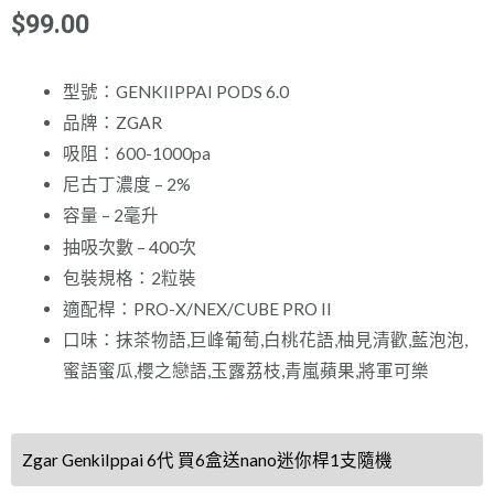
$
99.00
型號：GENKIIPPAI PODS 6.0
品牌：ZGAR
吸阻：600-1000pa
尼古丁濃度 – 2%
容量 – 2毫升
抽吸次數 – 400次
包裝規格：2粒裝
適配桿：PRO-X/NEX/CUBE PRO II
口味：抹茶物語,巨峰葡萄,白桃花語,柚見清歡,藍泡泡,
蜜語蜜瓜,櫻之戀語,玉露荔枝,青嵐蘋果,將軍可樂
【新
Zgar GenkiIppai 6代 買6盒送nano迷你桿1支隨機
款