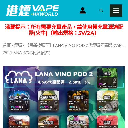
跳
MAI
搜
至
MEN
尋
主
溫馨提示：所有需要充電產品，請使用慢充電源適配
要
器(火牛)（輸出規格：5V/2A）
內
容
首頁
/
煙彈
/ 【最新換彈王】LANA VINO POD 2代煙彈 單顆裝 2.5ML
3% ( LANA 4/5/6代通配彈 )