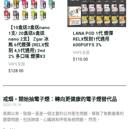
【10盒送3盒送nano
1支/ 20盒送6盒送
LANA POD 1代 煙彈
nano 2支】 Zgar 冰
RELX悅刻1代通用
熊 6代煙彈 (RELX悅
600PUFFS 3%
刻 4,5代通用) 2ml
VAPE全部
2% 多口味 煙彈X3
$
110.00
VAPE全部
$
128.00
戒烟，開始抽電子煙：轉向更健康的電子煙替代品
2025-05-16
長期以來，吸烟一直是一個主要的公共衛生問題，導致了無數嚴重的
健康問題，包括肺癌、心臟病和呼吸系統問題。 然而，