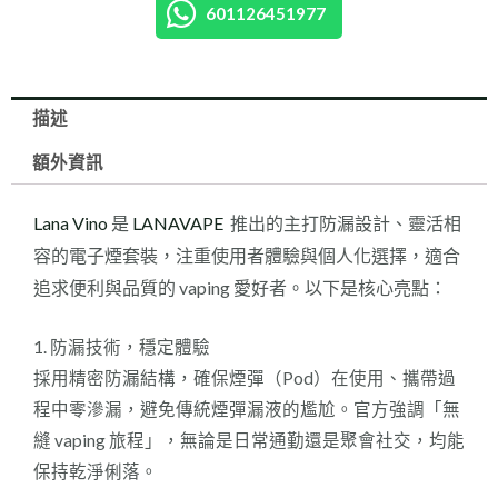
(
601126451977
LANA
4/5/6
代
描述
通
配
額外資訊
彈
)
Lana Vino
是
LANAVAPE
推出的主打防漏設計、靈活相
數
容的電子煙套裝，注重使用者體驗與個人化選擇，適合
量
追求便利與品質的 vaping 愛好者。以下是核心亮點：
1. 防漏技術，穩定體驗
採用精密防漏結構，確保煙彈（Pod）在使用、攜帶過
程中零滲漏，避免傳統煙彈漏液的尷尬。官方強調「無
縫 vaping 旅程」，無論是日常通勤還是聚會社交，均能
保持乾淨俐落。