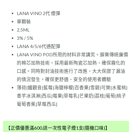
LANA VINO 2代 煙彈
單顆裝
2.5ML
3% / 5%
LANA 4/5/6代通配彈
LANA VINO POD所用的材料非常講究。摒棄傳統廉價
的棉芯加熱技術，採用最新陶瓷芯加熱，確保霧化的
口感。同時對封油技術進行了改進，大大保證了漏油
的情況發生。確保更舒適、安全的使用者體驗
薄荷|鐵觀音|藍莓|海鹽檸檬|百香果|雪碧|可樂|水蜜桃|
香芋冰淇淋|西瓜|莓果|草莓乳|芒果奶|荔枝|葡萄|桃子
葡萄香蕉|草莓西瓜|
【最
【正價優惠滿600,送一次性電子煙1支(隨機口味)】