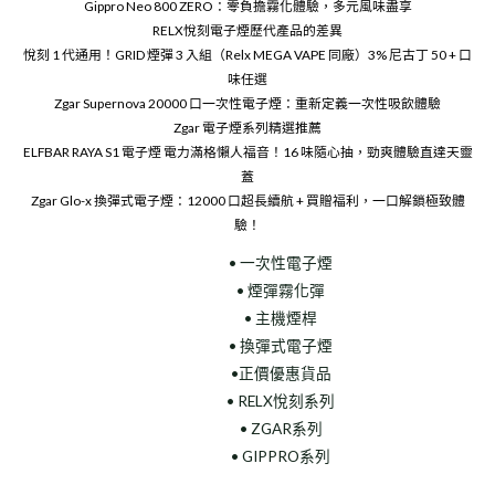
Gippro Neo 800 ZERO：零負擔霧化體驗，多元風味盡享
RELX悅刻電子煙歷代產品的差異
悅刻 1 代通用！GRID 煙彈 3 入組（Relx MEGA VAPE 同廠）3% 尼古丁 50 + 口
味任選
Zgar Supernova 20000 口一次性電子煙：重新定義一次性吸飲體驗
Zgar 電子煙系列精選推薦
ELFBAR RAYA S1 電子煙 電力滿格懶人福音！16 味隨心抽，勁爽體驗直達天靈
蓋
Zgar Glo-x 換彈式電子煙：12000 口超長續航 + 買贈福利，一口解鎖極致體
驗！
• 一次性電子煙
• 煙彈霧化彈
• 主機煙桿
• 換彈式電子煙
•正價優惠貨品
• RELX悅刻系列
• ZGAR系列
• GIPPRO系列