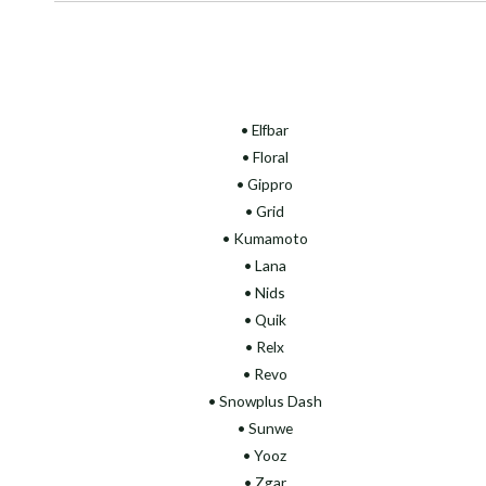
• Elfbar
• Floral
•
Gippro
• Grid
• Kumamoto
• Lana
• Nids
• Quik
• Relx
• Revo
• Snowplus Dash
• Sunwe
• Yooz
• Zgar