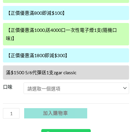
新
換
【正價優惠滿800即減$100】
彈
王】
【正價優惠滿1000,送4000口一次性電子煙1支(隨機口
LANA
味)】
VINO
POD
【正價優惠滿1800即減$300】
2
代
滿$1500 5/6代彈送1支zgar classic
煙
彈
口味
單
顆
裝
加入購物車
2.5ML
3%