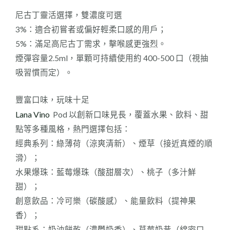
尼古丁靈活選擇，雙濃度可選
3%：適合初嘗者或偏好輕柔口感的用戶；
5%：滿足高尼古丁需求，擊喉感更強烈。
煙彈容量2.5ml，單顆可持續使用約 400-500 口（視抽
吸習慣而定）。
豐富口味，玩味十足
Lana Vino
Pod 以創新口味見長，覆蓋水果、飲料、甜
點等多種風格，熱門選擇包括：
經典系列：綠薄荷（涼爽清新）、煙草（接近真煙的順
滑）；
水果爆珠：藍莓爆珠（酸甜層次）、桃子（多汁鮮
甜）；
創意飲品：冷可樂（碳酸感）、能量飲料（提神果
香）；
甜點系：奶油餅乾（濃鬱奶香）、草莓奶昔（綿密口